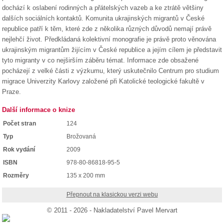
dochází k oslabení rodinných a přátelských vazeb a ke ztrátě většiny
dalších sociálních kontaktů. Komunita ukrajinských migrantů v České
republice patří k těm, které zde z několika různých důvodů nemají právě
nejlehčí život. Předkládaná kolektivní monografie je právě proto věnována
ukrajinským migrantům žijícím v České republice a jejím cílem je představit
tyto migranty v co nejširším záběru témat. Informace zde obsažené
pocházejí z velké části z výzkumu, který uskutečnilo Centrum pro studium
migrace Univerzity Karlovy založené při Katolické teologické fakultě v
Praze.
Další informace o knize
Počet stran
124
Typ
Brožovaná
Rok vydání
2009
ISBN
978-80-86818-95-5
Rozměry
135 x 200 mm
Přepnout na klasickou verzi webu
© 2011 - 2026 - Nakladatelství Pavel Mervart