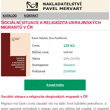
Nakladatelství Pavel Mervart
KATALOG
KONTAKT
S
OCIÁLNÍ SITUACE A RELIGIOZITA UKRAJINSKÝCH
MIGRANTŮ V ČR
Karel Sládek, Eva Pavlíková
125 Kč
Cena
Běžná cena
139 Kč
Sleva
10% (14 Kč)
Dostupnost
Skladem
Poštovné
ZDARMA
Koupit knihu
Sociální situace a religiozita ukrajinských migrantů v ČR
Migrace má často zcela zásadní vliv na další život každého jednotlivce, a
proto samotné rozhodnutí k migraci není pro většinu lidí snadné. U migrantů