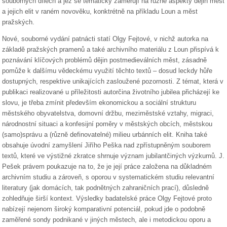
souborných dílech a jež se tematicky zaměřují na různé aspekty dějin měst
a jejich elit v raném novověku, konktrétně na příkladu Loun a měst
pražských.
Nové, souborné vydání patnácti statí Olgy Fejtové, v nichž autorka na
základě pražských pramenů a také archivního materiálu z Loun přispívá k
poznávání klíčových problémů dějin postmedieválních měst, zásadně
pomůže k dalšímu vědeckému využití těchto textů – dosud leckdy hůře
dostupných, respektive unikajících zasloužené pozornosti. Z témat, která v
publikaci realizované u příležitosti autorčina životního jubilea přicházejí ke
slovu, je třeba zmínit především ekonomickou a sociální strukturu
městského obyvatelstva, domovní držbu, meziměstské vztahy, migraci,
národnostní situaci a konfesijní poměry v městských obcích, městskou
(samo)správu a (různě definovatelné) milieu urbánních elit. Kniha také
obsahuje úvodní zamyšlení Jiřího Peška nad zpřístupněným souborem
textů, které ve výstižné zkratce shrnuje význam jubilantčiných výzkumů. J.
Pešek právem poukazuje na to, že je její práce založena na důkladném
archivním studiu a zároveň, s oporou v systematickém studiu relevantní
literatury (jak domácích, tak podnětných zahraničních prací), důsledně
zohledňuje širší kontext. Výsledky badatelské práce Olgy Fejtové proto
nabízejí nejenom široký komparativní potenciál, pokud jde o podobně
zaměřené sondy podnikané v jiných městech, ale i metodickou oporu a