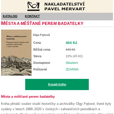
Nakladatelství Pavel Mervart
KATALOG
KONTAKT
M
ĚSTA A MĚŠŤANÉ PEREM BADATELKY
Olga Fejtová
404 Kč
Cena
Běžná cena
449 Kč
Sleva
10% (45 Kč)
Dostupnost
Skladem
Poštovné
ZDARMA
Koupit knihu
Města a měšťané perem badatelky
Kniha přináší soubor studií historičky a archivářky Olgy Fejtové, které byly
vydány v letech 1988–2020 v českých i zahraničních periodikách a