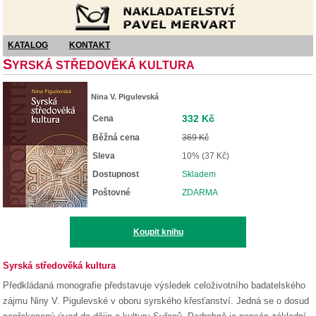
Nakladatelství Pavel Mervart
KATALOG
KONTAKT
S
YRSKÁ STŘEDOVĚKÁ KULTURA
Nina V. Pigulevská
332 Kč
Cena
Běžná cena
369 Kč
Sleva
10% (37 Kč)
Dostupnost
Skladem
Poštovné
ZDARMA
Koupit knihu
Syrská středověká kultura
Předkládaná monografie představuje výsledek celoživotního badatelského
zájmu Niny V. Pigulevské v oboru syrského křesťanství. Jedná se o dosud