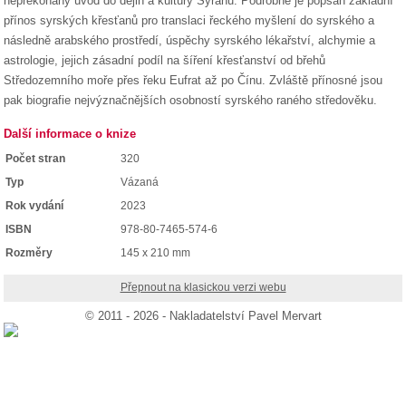
nepřekonaný úvod do dějin a kultury Syřanů. Podrobně je popsán základní
přínos syrských křesťanů pro translaci řeckého myšlení do syrského a
následně arabského prostředí, úspěchy syrského lékařství, alchymie a
astrologie, jejich zásadní podíl na šíření křesťanství od břehů
Středozemního moře přes řeku Eufrat až po Čínu. Zvláště přínosné jsou
pak biografie nejvýznačnějších osobností syrského raného středověku.
Další informace o knize
Počet stran
320
Typ
Vázaná
Rok vydání
2023
ISBN
978-80-7465-574-6
Rozměry
145 x 210 mm
Přepnout na klasickou verzi webu
© 2011 - 2026 - Nakladatelství Pavel Mervart