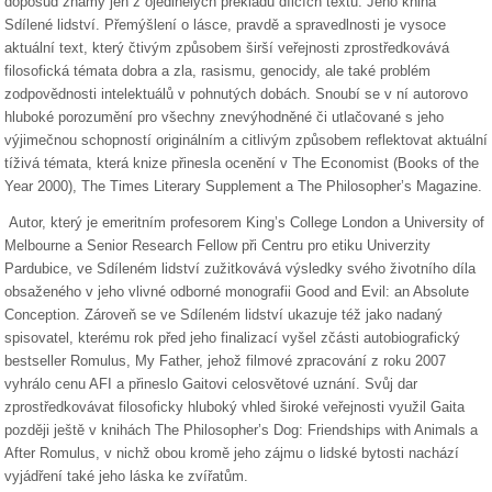
doposud známý jen z ojedinělých překladů dílčích textů. Jeho kniha
Sdílené lidství. Přemýšlení o lásce, pravdě a spravedlnosti je vysoce
aktuální text, který čtivým způsobem širší veřejnosti zprostředkovává
filosofická témata dobra a zla, rasismu, genocidy, ale také problém
zodpovědnosti intelektuálů v pohnutých dobách. Snoubí se v ní autorovo
hluboké porozumění pro všechny znevýhodněné či utlačované s jeho
výjimečnou schopností originálním a citlivým způsobem reflektovat aktuální
tíživá témata, která knize přinesla ocenění v The Economist (Books of the
Year 2000), The Times Literary Supplement a The Philosopher’s Magazine.
Autor, který je emeritním profesorem King’s College London a University of
Melbourne a Senior Research Fellow při Centru pro etiku Univerzity
Pardubice, ve Sdíleném lidství zužitkovává výsledky svého životního díla
obsaženého v jeho vlivné odborné monografii Good and Evil: an Absolute
Conception. Zároveň se ve Sdíleném lidství ukazuje též jako nadaný
spisovatel, kterému rok před jeho finalizací vyšel zčásti autobiografický
bestseller Romulus, My Father, jehož filmové zpracování z roku 2007
vyhrálo cenu AFI a přineslo Gaitovi celosvětové uznání. Svůj dar
zprostředkovávat filosoficky hluboký vhled široké veřejnosti využil Gaita
později ještě v knihách The Philosopher’s Dog: Friendships with Animals a
After Romulus, v nichž obou kromě jeho zájmu o lidské bytosti nachází
vyjádření také jeho láska ke zvířatům.