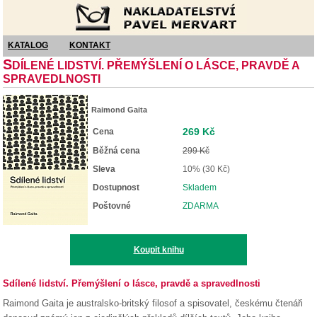
Nakladatelství Pavel Mervart
KATALOG
KONTAKT
S
DÍLENÉ LIDSTVÍ. PŘEMÝŠLENÍ O LÁSCE, PRAVDĚ A
SPRAVEDLNOSTI
Raimond Gaita
269 Kč
Cena
Běžná cena
299 Kč
Sleva
10% (30 Kč)
Dostupnost
Skladem
Poštovné
ZDARMA
Koupit knihu
Sdílené lidství. Přemýšlení o lásce, pravdě a spravedlnosti
Raimond Gaita je australsko-britský filosof a spisovatel, českému čtenáři