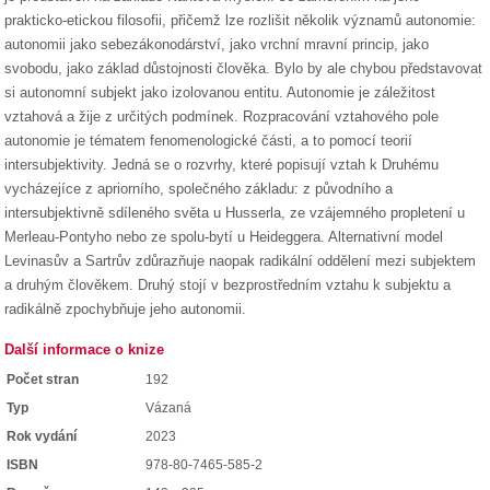
prakticko-etickou filosofii, přičemž lze rozlišit několik významů autonomie:
autonomii jako sebezákonodárství, jako vrchní mravní princip, jako
svobodu, jako základ důstojnosti člověka. Bylo by ale chybou představovat
si autonomní subjekt jako izolovanou entitu. Autonomie je záležitost
vztahová a žije z určitých podmínek. Rozpracování vztahového pole
autonomie je tématem fenomenologické části, a to pomocí teorií
intersubjektivity. Jedná se o rozvrhy, které popisují vztah k Druhému
vycházejíce z apriorního, společného základu: z původního a
intersubjektivně sdíleného světa u Husserla, ze vzájemného propletení u
Merleau-Pontyho nebo ze spolu-bytí u Heideggera. Alternativní model
Levinasův a Sartrův zdůrazňuje naopak radikální oddělení mezi subjektem
a druhým člověkem. Druhý stojí v bezprostředním vztahu k subjektu a
radikálně zpochybňuje jeho autonomii.
Další informace o knize
Počet stran
192
Typ
Vázaná
Rok vydání
2023
ISBN
978-80-7465-585-2