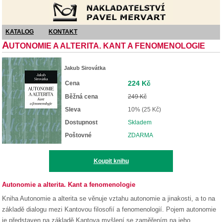
Nakladatelství Pavel Mervart
KATALOG
KONTAKT
A
UTONOMIE A ALTERITA. KANT A FENOMENOLOGIE
Jakub Sirovátka
224 Kč
Cena
Běžná cena
249 Kč
Sleva
10% (25 Kč)
Dostupnost
Skladem
Poštovné
ZDARMA
Koupit knihu
Autonomie a alterita. Kant a fenomenologie
Kniha Autonomie a alterita se věnuje vztahu autonomie a jinakosti, a to na
základě dialogu mezi Kantovou filosofií a fenomenologií. Pojem autonomie
je představen na základě Kantova myšlení se zaměřením na jeho