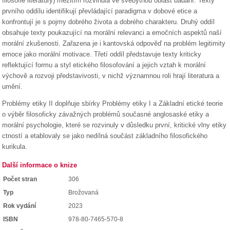
filosofie literatury) mezitím rozvinula ve svébytnou oblast bádání. Texty
prvního oddílu identifikují převládající paradigma v dobové etice a
konfrontují je s pojmy dobrého života a dobrého charakteru. Druhý oddíl
obsahuje texty poukazující na morální relevanci a emočních aspektů naší
morální zkušenosti. Zařazena je i kantovská odpověď na problém legitimity
emoce jako morální motivace. Třetí oddíl představuje texty kriticky
reflektující formu a styl etického filosofování a jejich vztah k morální
výchově a rozvoji představivosti, v nichž významnou roli hrají literatura a
umění.
Problémy etiky II doplňuje sbírky Problémy etiky I a Základní etické teorie
o výběr filosoficky závažných problémů současné anglosaské etiky a
morální psychologie, které se rozvinuly v důsledku první, kritické vlny etiky
ctností a etablovaly se jako nedílná součást základního filosofického
kurikula.
Další informace o knize
Počet stran
306
Typ
Brožovaná
Rok vydání
2023
ISBN
978-80-7465-570-8