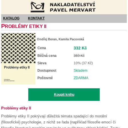
Nakladatelství Pavel Mervart
KATALOG
KONTAKT
P
ROBLÉMY ETIKY II
Ondřej Beran, Kamila Pacovská
332 Kč
Cena
Běžná cena
369 Kč
Sleva
10% (37 Kč)
Dostupnost
Skladem
Poštovné
ZDARMA
Koupit knihu
Problémy etiky II
Problémy etiky II pokrývají důležitá témata spadající do morální
(filosofické) psychologie, z nichž se řada (například filosofie emocí či