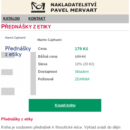
Nakladatelství Pavel Mervart
KATALOG
KONTAKT
P
ŘEDNÁŠKY Z ETIKY
Martin Cajthaml
179 Kč
Cena
Běžná cena
199 Kč
Sleva
10% (20 Kč)
Dostupnost
Skladem
Poštovné
ZDARMA
Koupit knihu
Přednášky z etiky
Kniha je souborem přednášek k filosofické etice. Výklad uvádí do dějin