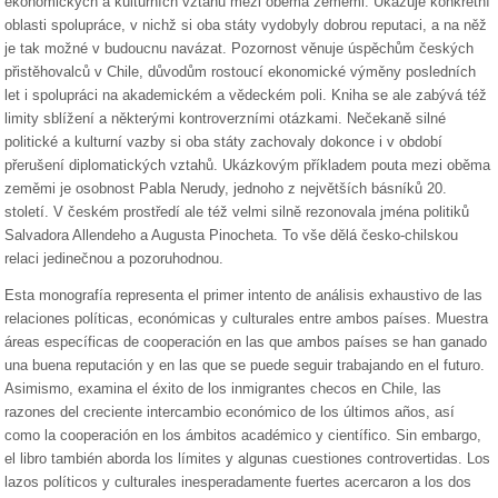
ekonomických a kulturních vztahů mezi oběma zeměmi. Ukazuje konkrétní
oblasti spolupráce, v nichž si oba státy vydobyly dobrou reputaci, a na něž
je tak možné v budoucnu navázat. Pozornost věnuje úspěchům českých
přistěhovalců v Chile, důvodům rostoucí ekonomické výměny posledních
let i spolupráci na akademickém a vědeckém poli. Kniha se ale zabývá též
limity sblížení a některými kontroverzními otázkami. Nečekaně silné
politické a kulturní vazby si oba státy zachovaly dokonce i v období
přerušení diplomatických vztahů. Ukázkovým příkladem pouta mezi oběma
zeměmi je osobnost Pabla Nerudy, jednoho z největších básníků 20.
století. V českém prostředí ale též velmi silně rezonovala jména politiků
Salvadora Allendeho a Augusta Pinocheta. To vše dělá česko-chilskou
relaci jedinečnou a pozoruhodnou.
Esta monografía representa el primer intento de análisis exhaustivo de las
relaciones políticas, económicas y culturales entre ambos países. Muestra
áreas específicas de cooperación en las que ambos países se han ganado
una buena reputación y en las que se puede seguir trabajando en el futuro.
Asimismo, examina el éxito de los inmigrantes checos en Chile, las
razones del creciente intercambio económico de los últimos años, así
como la cooperación en los ámbitos académico y científico. Sin embargo,
el libro también aborda los límites y algunas cuestiones controvertidas. Los
lazos políticos y culturales inesperadamente fuertes acercaron a los dos