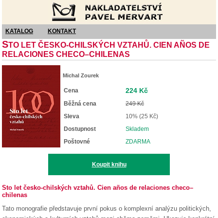
Nakladatelství Pavel Mervart
KATALOG
KONTAKT
S
TO LET ČESKO-CHILSKÝCH VZTAHŮ. CIEN AÑOS DE
RELACIONES CHECO–CHILENAS
Michal Zourek
224 Kč
Cena
Běžná cena
249 Kč
Sleva
10% (25 Kč)
Dostupnost
Skladem
Poštovné
ZDARMA
Koupit knihu
Sto let česko-chilských vztahů. Cien años de relaciones checo–
chilenas
Tato monografie představuje první pokus o komplexní analýzu politických,