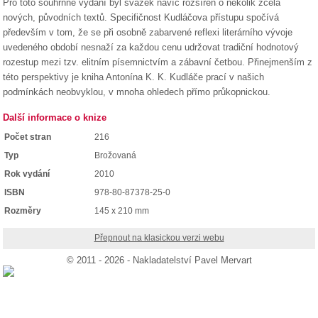
Pro toto souhrnné vydání byl svazek navíc rozšířen o několik zcela
nových, původních textů. Specifičnost Kudláčova přístupu spočívá
především v tom, že se při osobně zabarvené reflexi literárního vývoje
uvedeného období nesnaží za každou cenu udržovat tradiční hodnotový
rozestup mezi tzv. elitním písemnictvím a zábavní četbou. Přinejmenším z
této perspektivy je kniha Antonína K. K. Kudláče prací v našich
podmínkách neobvyklou, v mnoha ohledech přímo průkopnickou.
Další informace o knize
Počet stran
216
Typ
Brožovaná
Rok vydání
2010
ISBN
978-80-87378-25-0
Rozměry
145 x 210 mm
Přepnout na klasickou verzi webu
© 2011 - 2026 - Nakladatelství Pavel Mervart