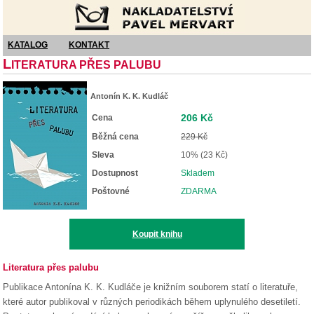
Nakladatelství Pavel Mervart
KATALOG
KONTAKT
L
ITERATURA PŘES PALUBU
Antonín K. K. Kudláč
206 Kč
Cena
Běžná cena
229 Kč
Sleva
10% (23 Kč)
Dostupnost
Skladem
Poštovné
ZDARMA
Koupit knihu
Literatura přes palubu
Publikace Antonína K. K. Kudláče je knižním souborem statí o literatuře,
které autor publikoval v různých periodikách během uplynulého desetiletí.