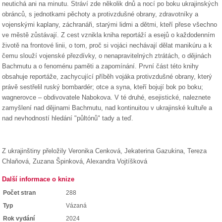
neutichá ani na minutu. Stráví zde několik dnů a nocí po boku ukrajinských
obránců, s jednotkami pěchoty a protivzdušné obrany, zdravotníky a
vojenskými kaplany, záchranáři, starými lidmi a dětmi, kteří přese všechno
ve městě zůstávají. Z cest vznikla kniha reportáží a esejů o každodenním
životě na frontové linii, o tom, proč si vojáci nechávají dělat manikúru a k
čemu slouží vojenské přezdívky, o nenapravitelných ztrátách, o dějinách
Bachmutu a o fenoménu paměti a zapomínání. První část této knihy
obsahuje reportáže, zachycující příběh vojáka protivzdušné obrany, který
právě sestřelil ruský bombardér; otce a syna, kteří bojují bok po boku;
wagnerovce – obdivovatele Nabokova. V té druhé, esejistické, naleznete
zamyšlení nad dějinami Bachmutu, nad kontinuitou v ukrajinské kultuře a
nad nevhodností hledání "půltónů" tady a teď.
Z ukrajinštiny přeložily Veronika Cenková, Jekaterina Gazukina, Tereza
Chlaňová, Zuzana Špinková, Alexandra Vojtíšková
Další informace o knize
Počet stran
288
Typ
Vázaná
Rok vydání
2024