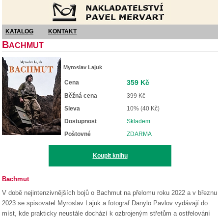
Nakladatelství Pavel Mervart
KATALOG
KONTAKT
B
ACHMUT
Myroslav Lajuk
359 Kč
Cena
Běžná cena
399 Kč
Sleva
10% (40 Kč)
Dostupnost
Skladem
Poštovné
ZDARMA
Koupit knihu
Bachmut
V době nejintenzivnějších bojů o Bachmut na přelomu roku 2022 a v březnu
2023 se spisovatel Myroslav Lajuk a fotograf Danylo Pavlov vydávají do
míst, kde prakticky neustále dochází k ozbrojeným střetům a ostřelování