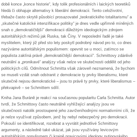
době konce „konce historie“, kdy tolik profesionálních i laických teoretiků
hledá či obhajuje alternativy k liberální demokracii. Tento celoživotní,
třebaže často skrytě působící prosazovatel „teokratického totalitarismu“ a
„skutečné katolické intenzifikace politiky“ je dnes vedle upřímně míněných
snah o „demokratičtější“ demokracii důležitým ideologickým zdrojem
autoritářských režimů jak Ruska, tak Číny. V neposlední řadě je také
myslitelem, který již před sto lety poskytl podrobný návod pro to, co dnes
nazýváme autoritářským populismem: opevnit se u moci, zatímco se
populista zaklíná právě „demokratičtější demokracií“. Schmittovy zdánlivě
neutrální a „pronikavé“ analýzy však nelze ve skutečnosti oddělit od jeho
politických cílů. Odmítnout Schmitta však zároveň neznamená, že bychom
se museli vzdát snah odstranit z demokracie ty prvky liberalismu, které
skutečně nejsou demokratické – jsou to právě ty prvky, které liberalismus –
překvapivě – se Schmittem sdílí.
Kniha Jana Buráně je reakcí na současnou popularitu Carla Schmitta. Autor
tvrdí, že Schmittovy často neutrálně vyhlížející analýzy jsou ve
skutečnosti natolik prostoupené jeho zavrženíhodnými normativními cíli, že
je nelze využívat způsobem, jenž by nebyl nebezpečný pro demokracii.
Pokouší se identifikovat, rozebrat a vyvrátit jednotlivé Schmittovy
argumenty, a následně také ukázat, jak jsou využívány levicovým
autoritářským populismem či krajně pravicovými ideology putinovského