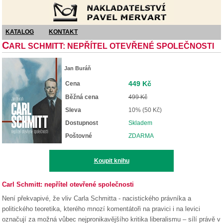
Nakladatelství Pavel Mervart
KATALOG
KONTAKT
C
ARL SCHMITT: NEPŘÍTEL OTEVŘENÉ SPOLEČNOSTI
Jan Buráň
449 Kč
Cena
Běžná cena
499 Kč
Sleva
10% (50 Kč)
Dostupnost
Skladem
Poštovné
ZDARMA
Koupit knihu
Carl Schmitt: nepřítel otevřené společnosti
Není překvapivé, že vliv Carla Schmitta - nacistického právníka a
politického teoretika, kterého mnozí komentátoři na pravici i na levici
označují za možná vůbec nejpronikavějšího kritika liberalismu – sílí právě v