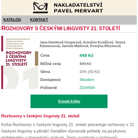
Nakladatelství Pavel Mervart
KATALOG
KONTAKT
R
OZHOVORY S ČESKÝMI LINGVISTY 21. STOLETÍ
Jana Davidová Glogarová, Kristýna Kovářová, Tereza
Klemensová, Jarmila Mádrová, Kristýna Březinová
449 Kč
Cena
Běžná cena
499 Kč
Sleva
10% (50 Kč)
Dostupnost
Skladem
Poštovné
ZDARMA
Koupit knihu
Rozhovory s českými lingvisty 21. století
Kniha Rozhovory s českými lingvisty 21. století prezentuje rozhovory s 21
českými lingvisty a přináší čtenářům různorodé pohledy na jazykovou
problematiku a lingvistický výzkum. Texty vycházejí z rozhovorů