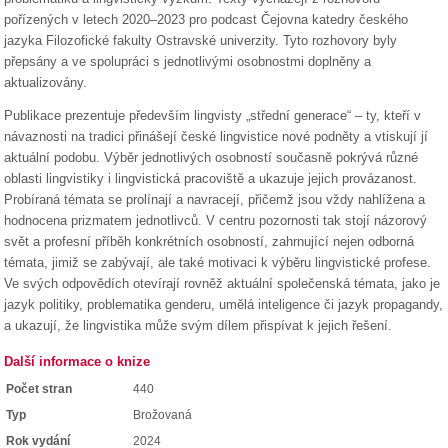
pořízených v letech 2020–2023 pro podcast Čejovna katedry českého
jazyka Filozofické fakulty Ostravské univerzity. Tyto rozhovory byly
přepsány a ve spolupráci s jednotlivými osobnostmi doplněny a
aktualizovány.
Publikace prezentuje především lingvisty „střední generace“ – ty, kteří v
návaznosti na tradici přinášejí české lingvistice nové podněty a vtiskují jí
aktuální podobu. Výběr jednotlivých osobností současně pokrývá různé
oblasti lingvistiky i lingvistická pracoviště a ukazuje jejich provázanost.
Probíraná témata se prolínají a navracejí, přičemž jsou vždy nahlížena a
hodnocena prizmatem jednotlivců. V centru pozornosti tak stojí názorový
svět a profesní příběh konkrétních osobností, zahrnující nejen odborná
témata, jimiž se zabývají, ale také motivaci k výběru lingvistické profese.
Ve svých odpovědích otevírají rovněž aktuální společenská témata, jako je
jazyk politiky, problematika genderu, umělá inteligence či jazyk propagandy,
a ukazují, že lingvistika může svým dílem přispívat k jejich řešení.
Další informace o knize
Počet stran
440
Typ
Brožovaná
Rok vydání
2024