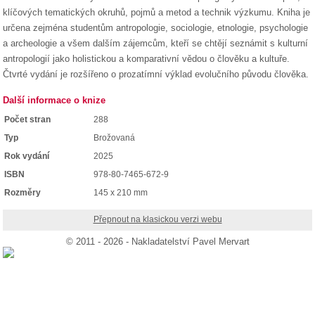
klíčových tematických okruhů, pojmů a metod a technik výzkumu. Kniha je
určena zejména studentům antropologie, sociologie, etnologie, psychologie
a archeologie a všem dalším zájemcům, kteří se chtějí seznámit s kulturní
antropologií jako holistickou a komparativní vědou o člověku a kultuře.
Čtvrté vydání je rozšířeno o prozatímní výklad evolučního původu člověka.
Další informace o knize
Počet stran
288
Typ
Brožovaná
Rok vydání
2025
ISBN
978-80-7465-672-9
Rozměry
145 x 210 mm
Přepnout na klasickou verzi webu
© 2011 - 2026 - Nakladatelství Pavel Mervart