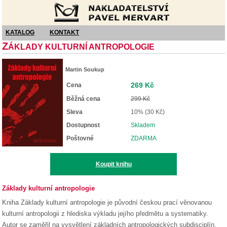
Nakladatelství Pavel Mervart
KATALOG
KONTAKT
Z
ÁKLADY KULTURNÍ ANTROPOLOGIE
Martin Soukup
269 Kč
Cena
Běžná cena
299 Kč
Sleva
10% (30 Kč)
Dostupnost
Skladem
Poštovné
ZDARMA
Koupit knihu
Základy kulturní antropologie
Kniha Základy kulturní antropologie je původní českou prací věnovanou
kulturní antropologii z hlediska výkladu jejího předmětu a systematiky.
Autor se zaměřil na vysvětlení základních antropologických subdisciplín,