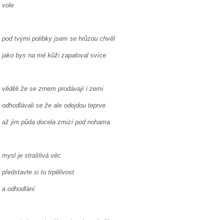
vole
pod tvými polibky jsem se hrůzou chvěl
jako bys na mé kůži zapaloval svíce
věděli že se zrnem prodávají i zemi
odhodlávali se že ale odejdou teprve
až jim půda docela zmizí pod nohama
mysl je strašlivá věc
představte si tu trpělivost
a odhodlání