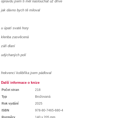
opravdu jsem ti měl naslouchat už dříve
jak dávno bych tě miloval
u úpatí svaté hory
klenba zasvěcená
záři dlaní
udýchaných polí
frekvencí kolibříka jsem pádloval
Další informace o knize
Počet stran
218
Typ
Brožovaná
Rok vydání
2025
ISBN
978-80-7465-680-4
Rozměry
140 x 205 mm