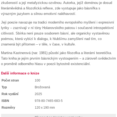
zkušeností a její metafyzickou ozvěnou. Autorka, jejíž doménou je dosud
literárněvědná a filozofická reflexe, zde vystupuje jako básnířka s
výrazným jazykem a silnou emotivní naléhavostí.
Její poezie navazuje na tradici moderního evropského myšlení i expresivní
lyriky – zaznívají v ní tóny Holanovského patosu i současné introspektivní
citlivosti. Sbírka není pouze souborem básní, ale organicky vystavěnou
poémou, která vybízí k dialogu, k hlubšímu zamyšlení nad tím, co
znamená být přítomen – v těle, v čase, v kultuře.
Martina Kastnerová (nar. 1981) působí jako filozofka a literární teoretička.
Tato kniha je jejím prvním básnickým vystoupením – a zároveň svědectvím
o proměně odborného hlasu v poezii bytostně existenciální.
Další informace o knize
Počet stran
100
Typ
Brožovaná
Rok vydání
2025
ISBN
978-80-7465-683-5
Rozměry
120 x 190 mm