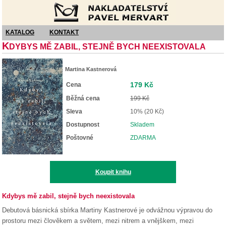
Nakladatelství Pavel Mervart
KATALOG
KONTAKT
K
DYBYS MĚ ZABIL, STEJNĚ BYCH NEEXISTOVALA
Martina Kastnerová
179 Kč
Cena
Běžná cena
199 Kč
Sleva
10% (20 Kč)
Dostupnost
Skladem
Poštovné
ZDARMA
Koupit knihu
Kdybys mě zabil, stejně bych neexistovala
Debutová básnická sbírka Martiny Kastnerové je odvážnou výpravou do
prostoru mezi člověkem a světem, mezi nitrem a vnějškem, mezi