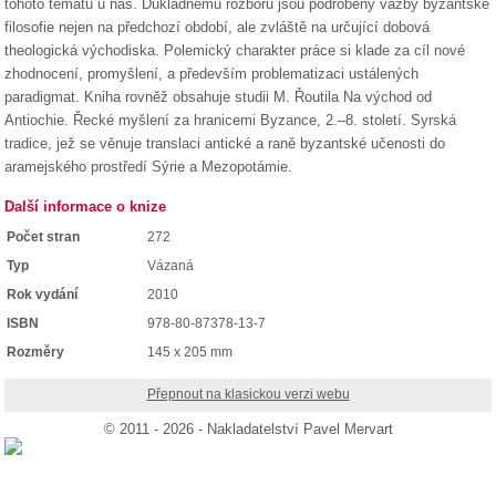
tohoto tématu u nás. Důkladnému rozboru jsou podrobeny vazby byzantské
filosofie nejen na předchozí období, ale zvláště na určující dobová
theologická východiska. Polemický charakter práce si klade za cíl nové
zhodnocení, promyšlení, a především problematizaci ustálených
paradigmat. Kniha rovněž obsahuje studii M. Řoutila Na východ od
Antiochie. Řecké myšlení za hranicemi Byzance, 2.–8. století. Syrská
tradice, jež se věnuje translaci antické a raně byzantské učenosti do
aramejského prostředí Sýrie a Mezopotámie.
Další informace o knize
Počet stran
272
Typ
Vázaná
Rok vydání
2010
ISBN
978-80-87378-13-7
Rozměry
145 x 205 mm
Přepnout na klasickou verzi webu
© 2011 - 2026 - Nakladatelství Pavel Mervart