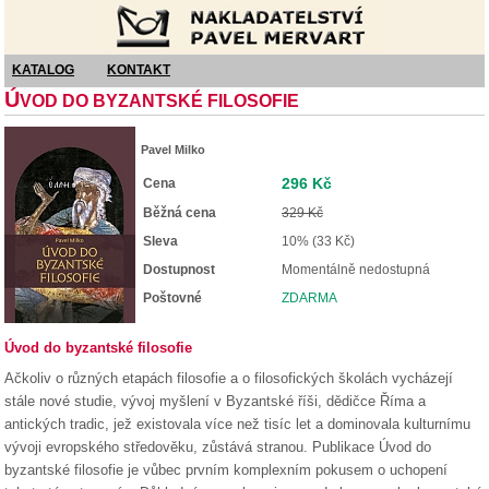
Nakladatelství Pavel Mervart
KATALOG
KONTAKT
Ú
VOD DO BYZANTSKÉ FILOSOFIE
Pavel Milko
296 Kč
Cena
Běžná cena
329 Kč
Sleva
10% (33 Kč)
Dostupnost
Momentálně nedostupná
Poštovné
ZDARMA
Úvod do byzantské filosofie
Ačkoliv o různých etapách filosofie a o filosofických školách vycházejí
stále nové studie, vývoj myšlení v Byzantské říši, dědičce Říma a
antických tradic, jež existovala více než tisíc let a dominovala kulturnímu
vývoji evropského středověku, zůstává stranou. Publikace Úvod do
byzantské filosofie je vůbec prvním komplexním pokusem o uchopení