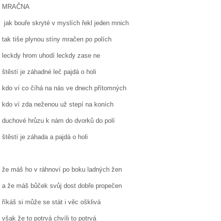
MRAČNA
jak bouře skryté v myslích řekl jeden mnich
tak tiše plynou stíny mračen po polích
leckdy hrom uhodí leckdy zase ne
štěstí je záhadné leč pajdá o holi
kdo ví co číhá na nás ve dnech přítomných
kdo ví zda neženou už stepí na koních
duchové hrůzu k nám do dvorků do polí
štěstí je záhada a pajdá o holi
že máš ho v ráhnoví po boku ladných žen
a že máš bůček svůj dost dobře propečen
říkáš si může se stát i věc ošklivá
však že to potrvá chvíli to potrvá