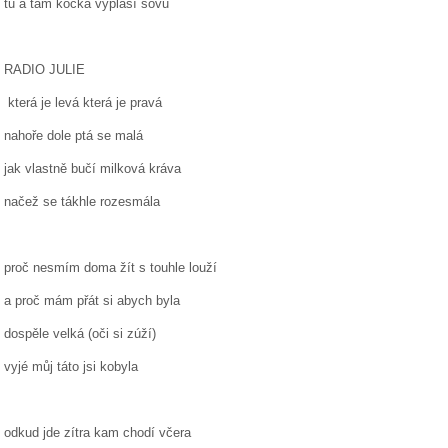
tu a tam kočka vyplaší sovu
RADIO JULIE
která je levá která je pravá
nahoře dole ptá se malá
jak vlastně bučí milková kráva
načež se tákhle rozesmála
proč nesmím doma žít s touhle louží
a proč mám přát si abych byla
dospěle velká (oči si zúží)
vyjé můj táto jsi kobyla
odkud jde zítra kam chodí včera