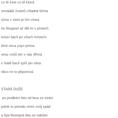
co tě žere co tě klová
smrádek žvástů chladné klíma
rýma v zemi je tím vinna
že hloupost až dře to v pístech
trousí bacil po všech místech
tévé nova yoyo príma
virus cintů ten v nás dřímá
v hubě bacil spíš jen slina
něco mi to připomíná
STARÁ DUŠE
po prudkém letu od lesa ze strání
potok tu pomalu mírní svůj spád
a lípa lhostejná léta se naklání