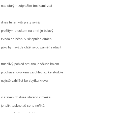
nad starým zápražím troskami vrat
dnes tu jen vítr prsty svírá
prožitým steskem na smrt je bolavý
zvedá se běsní v sklepních dírách
jako by navždy chtěl svou paměť zadávit
truchlivý pohled smutno je všude kolem
procházet dvorkem za chlév až ke stodole
nejistě vzhlížet ke zbytku krovu
v staveních duše starého člověka
je tolik teskno ač se to neříká