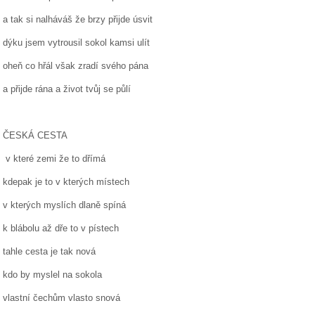
a tak si nalháváš že brzy přijde úsvit
dýku jsem vytrousil sokol kamsi ulít
oheň co hřál však zradí svého pána
a přijde rána a život tvůj se půlí
ČESKÁ CESTA
v které zemi že to dřímá
kdepak je to v kterých místech
v kterých myslích dlaně spíná
k blábolu až dře to v pístech
tahle cesta je tak nová
kdo by myslel na sokola
vlastní čechům vlasto snová