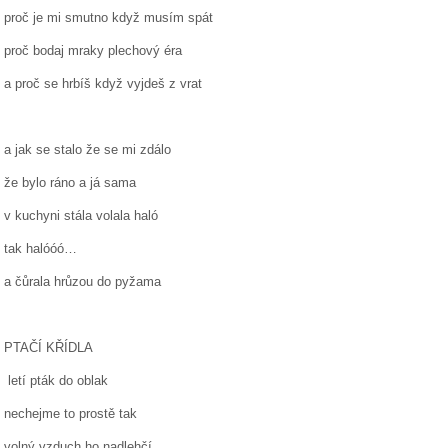
proč je mi smutno když musím spát
proč bodaj mraky plechový éra
a proč se hrbíš když vyjdeš z vrat
a jak se stalo že se mi zdálo
že bylo ráno a já sama
v kuchyni stála volala haló
tak halóóó…
a čůrala hrůzou do pyžama
PTAČÍ KŘÍDLA
letí pták do oblak
nechejme to prostě tak
volný vzduch ho nadlehčí