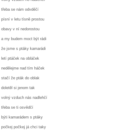
třeba se nám odvděčí
písní v letu tísně prostou
obavy v ní nedorostou
a my budem moct být rádi
že jsme s ptáky kamarádi
letí ptáček na obláček
nedělejme nad tím háček
stačí že pták do oblak
doletěl si jenom tak
volný vzduch nás nadlehčí
třeba se ti osvědčí
býti kamarádem s ptáky
počkej počkej já chci taky