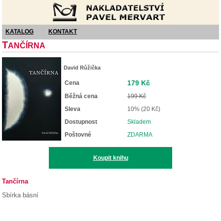
Nakladatelství Pavel Mervart
KATALOG
KONTAKT
T
ANČÍRNA
David Růžička
179 Kč
Cena
Běžná cena
199 Kč
Sleva
10% (20 Kč)
Dostupnost
Skladem
Poštovné
ZDARMA
Koupit knihu
Tančírna
Sbírka básní