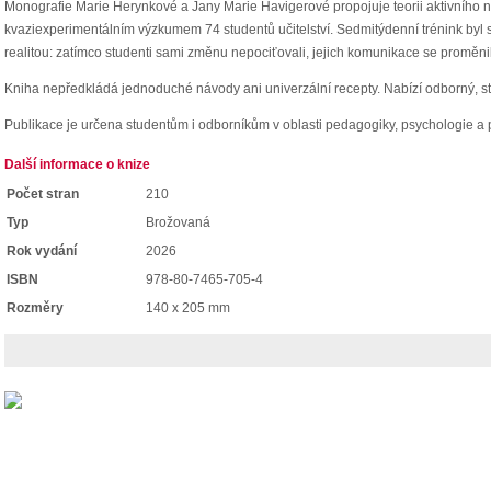
Monografie Marie Herynkové a Jany Marie Havigerové propojuje teorii aktivního 
kvaziexperimentálním výzkumem 74 studentů učitelství. Sedmitýdenní trénink byl
realitou: zatímco studenti sami změnu nepociťovali, jejich komunikace se proměnil
Kniha nepředkládá jednoduché návody ani univerzální recepty. Nabízí odborný, střízl
Publikace je určena studentům i odborníkům v oblasti pedagogiky, psychologie a pomá
Další informace o knize
Počet stran
210
Typ
Brožovaná
Rok vydání
2026
ISBN
978-80-7465-705-4
Rozměry
140 x 205 mm