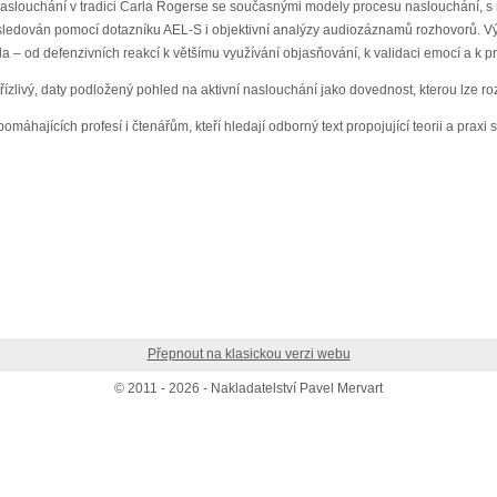
naslouchání v tradici Carla Rogerse se současnými modely procesu naslouchání, s 
 sledován pomocí dotazníku AEL-S i objektivní analýzy audiozáznamů rozhovorů. Vý
a – od defenzivních reakcí k většímu využívání objasňování, k validaci emocí a k pr
ivý, daty podložený pohled na aktivní naslouchání jako dovednost, kterou lze rozvíje
hajících profesí i čtenářům, kteří hledají odborný text propojující teorii a praxi s
Přepnout na klasickou verzi webu
© 2011 - 2026 - Nakladatelství Pavel Mervart