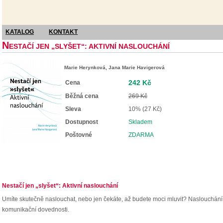
KATALOG
KONTAKT
N
ESTAČÍ JEN „SLYŠET“: AKTIVNÍ NASLOUCHÁNÍ
Marie Herynková, Jana Marie Havigerová
242 Kč
Cena
Běžná cena
269 Kč
Sleva
10% (27 Kč)
Dostupnost
Skladem
Poštovné
ZDARMA
Nestačí jen „slyšet“: Aktivní naslouchání
Umíte skutečně naslouchat, nebo jen čekáte, až budete moci mluvit? Naslouchání ne
komunikační dovednosti.