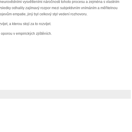
neurovědními vysvětleními náročnosti tohoto procesu a zejména s vlastním
sledky odhalily zajímavý rozpor mezi subjektivním vnímáním a měřitelnou
ojevům empatie, jiný byl celkový styl vedení rozhovoru.
t, a kterou stojí za to rozvíjet.
 oporou v empirických zjištěních.