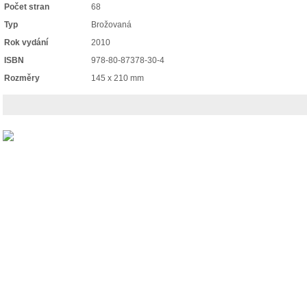
Počet stran
68
Typ
Brožovaná
Rok vydání
2010
ISBN
978-80-87378-30-4
Rozměry
145 x 210 mm