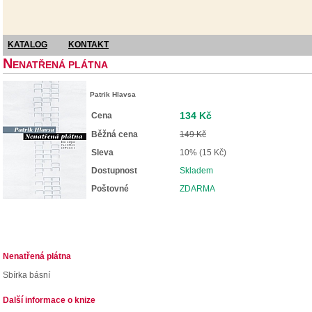
KATALOG
KONTAKT
N
ENATŘENÁ PLÁTNA
Patrik Hlavsa
134 Kč
Cena
Běžná cena
149 Kč
Sleva
10% (15 Kč)
Dostupnost
Skladem
Poštovné
ZDARMA
Nenatřená plátna
Sbírka básní
Další informace o knize