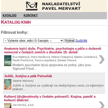
Nakladatelství Pavel Mervart
KATALOG
KONTAKT
K
ATALOG KNIH
Filtrovat knihy:
Zrušit filtr
Anatomie trpící duše. Psychiatrie, psychologie a péče o duševně
nemocné v českých zemích v dlouhém 19. století
Eva Hajdinová, Petra Hanáková, Helena Chalupová, Babeta Jurámiková,
Pavlín Pončíková, Tereza Liepoldová, Daniela Tinková
Moderní psychiatrie bývá spojována se jmény, jako jsou
Sigmund Freud…
Joštík, Justýna a pták Pelmeňák
Vladimir Mačinský
Joštík a Justýna se vydávají na neobyčejnou cestu za tajemným
ptákem…
Kulturní (dis)kontinuity v českém pohraničí. Krajina, paměť a
kulturní dědictví
Jan Horský, a kol.