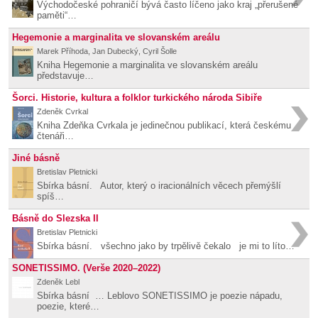
Východočeské pohraničí bývá často líčeno jako kraj „přerušené
paměti“…
Hegemonie a marginalita ve slovanském areálu
Marek Příhoda, Jan Dubecký, Cyril Šolle
Kniha Hegemonie a marginalita ve slovanském areálu
představuje…
Šorci. Historie, kultura a folklor turkického národa Sibiře
Zdeněk Cvrkal
Kniha Zdeňka Cvrkala je jedinečnou publikací, která českému
čtenáři…
Jiné básně
Bretislav Pletnicki
Sbírka básní. Autor, který o iracionálních věcech přemýšlí
spíš…
Básně do Slezska II
Bretislav Pletnicki
Sbírka básní. všechno jako by trpělivě čekalo je mi to líto…
SONETISSIMO. (Verše 2020–2022)
Zdeněk Lebl
Sbírka básní … Leblovo SONETISSIMO je poezie nápadu,
poezie, které…