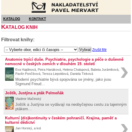
Nakladatelství Pavel Mervart
KATALOG
KONTAKT
K
ATALOG KNIH
Filtrovat knihy:
Zrušit filtr
Anatomie trpící duše. Psychiatrie, psychologie a péče o duševně
nemocné v českých zemích v dlouhém 19. století
Eva Hajdinová, Petra Hanáková, Helena Chalupová, Babeta Jurámiková,
Pavlín Pončíková, Tereza Liepoldová, Daniela Tinková
Moderní psychiatrie bývá spojována se jmény, jako jsou
Sigmund Freud…
Joštík, Justýna a pták Pelmeňák
Vladimir Mačinský
Joštík a Justýna se vydávají na neobyčejnou cestu za tajemným
ptákem…
Kulturní (dis)kontinuity v českém pohraničí. Krajina, paměť a
kulturní dědictví
Jan Horský, a kol.