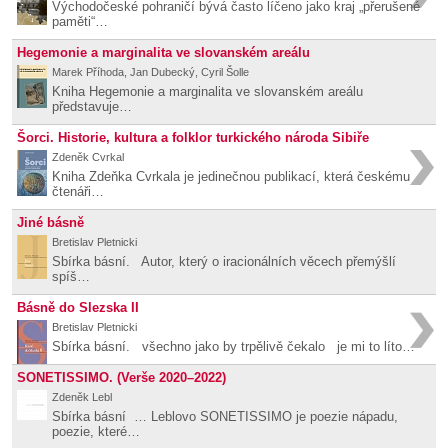
Východočeské pohraničí bývá často líčeno jako kraj „přerušené
paměti“…
Hegemonie a marginalita ve slovanském areálu
Marek Příhoda, Jan Dubecký, Cyril Šolle
Kniha Hegemonie a marginalita ve slovanském areálu
představuje…
Šorci. Historie, kultura a folklor turkického národa Sibiře
Zdeněk Cvrkal
Kniha Zdeňka Cvrkala je jedinečnou publikací, která českému
čtenáři…
Jiné básně
Bretislav Pletnicki
Sbírka básní. Autor, který o iracionálních věcech přemýšlí
spíš…
Básně do Slezska II
Bretislav Pletnicki
Sbírka básní. všechno jako by trpělivě čekalo je mi to líto…
SONETISSIMO. (Verše 2020–2022)
Zdeněk Lebl
Sbírka básní … Leblovo SONETISSIMO je poezie nápadu,
poezie, které…