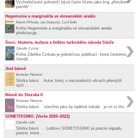
Východočeské pohraničí bývá často líčeno jako kraj „přerušené
paměti“…
Hegemonie a marginalita ve slovanském areálu
Marek Příhoda, Jan Dubecký, Cyril Šolle
Kniha Hegemonie a marginalita ve slovanském areálu
představuje…
Šorci. Historie, kultura a folklor turkického národa Sibiře
Zdeněk Cvrkal
Kniha Zdeňka Cvrkala je jedinečnou publikací, která českému
čtenáři…
Jiné básně
Bretislav Pletnicki
Sbírka básní. Autor, který o iracionálních věcech přemýšlí
spíš…
Básně do Slezska II
Bretislav Pletnicki
Sbírka básní. všechno jako by trpělivě čekalo je mi to líto…
SONETISSIMO. (Verše 2020–2022)
Zdeněk Lebl
Sbírka básní … Leblovo SONETISSIMO je poezie nápadu,
poezie, které…