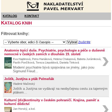
Nakladatelství Pavel Mervart
KATALOG
KONTAKT
K
ATALOG KNIH
Filtrovat knihy:
Zrušit filtr
Anatomie trpící duše. Psychiatrie, psychologie a péče o duševně
nemocné v českých zemích v dlouhém 19. století
Eva Hajdinová, Petra Hanáková, Helena Chalupová, Babeta Jurámiková,
Pavlín Pončíková, Tereza Liepoldová, Daniela Tinková
Moderní psychiatrie bývá spojována se jmény, jako jsou
Sigmund Freud…
Joštík, Justýna a pták Pelmeňák
Vladimir Mačinský
Joštík a Justýna se vydávají na neobyčejnou cestu za tajemným
ptákem…
Kulturní (dis)kontinuity v českém pohraničí. Krajina, paměť a
kulturní dědictví
Jan Horský, a kol.