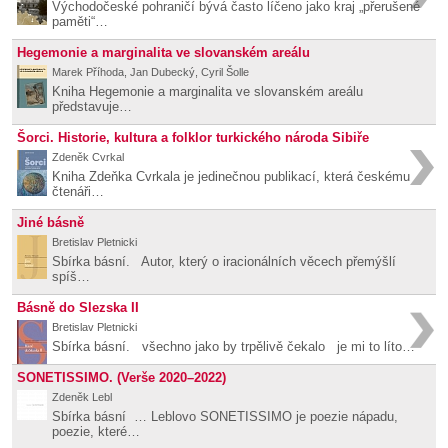
Východočeské pohraničí bývá často líčeno jako kraj „přerušené
paměti“…
Hegemonie a marginalita ve slovanském areálu
Marek Příhoda, Jan Dubecký, Cyril Šolle
Kniha Hegemonie a marginalita ve slovanském areálu
představuje…
Šorci. Historie, kultura a folklor turkického národa Sibiře
Zdeněk Cvrkal
Kniha Zdeňka Cvrkala je jedinečnou publikací, která českému
čtenáři…
Jiné básně
Bretislav Pletnicki
Sbírka básní. Autor, který o iracionálních věcech přemýšlí
spíš…
Básně do Slezska II
Bretislav Pletnicki
Sbírka básní. všechno jako by trpělivě čekalo je mi to líto…
SONETISSIMO. (Verše 2020–2022)
Zdeněk Lebl
Sbírka básní … Leblovo SONETISSIMO je poezie nápadu,
poezie, které…