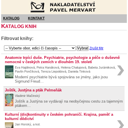
Nakladatelství Pavel Mervart
KATALOG
KONTAKT
K
ATALOG KNIH
Filtrovat knihy:
Zrušit filtr
Anatomie trpící duše. Psychiatrie, psychologie a péče o duševně
nemocné v českých zemích v dlouhém 19. století
Eva Hajdinová, Petra Hanáková, Helena Chalupová, Babeta Jurámiková,
Pavlín Pončíková, Tereza Liepoldová, Daniela Tinková
Moderní psychiatrie bývá spojována se jmény, jako jsou
Sigmund Freud…
Joštík, Justýna a pták Pelmeňák
Vladimir Mačinský
Joštík a Justýna se vydávají na neobyčejnou cestu za tajemným
ptákem…
Kulturní (dis)kontinuity v českém pohraničí. Krajina, paměť a
kulturní dědictví
Jan Horský, a kol.