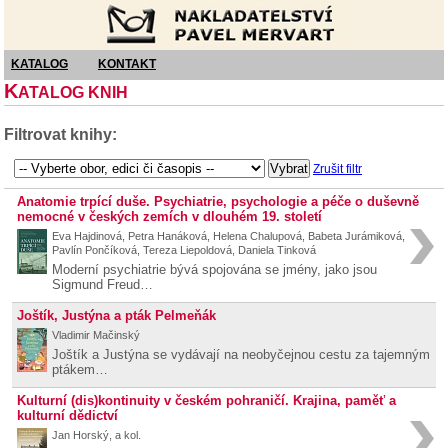
Nakladatelství Pavel Mervart
KATALOG
KONTAKT
K
ATALOG KNIH
Filtrovat knihy:
Zrušit filtr
Anatomie trpící duše. Psychiatrie, psychologie a péče o duševně
nemocné v českých zemích v dlouhém 19. století
Eva Hajdinová, Petra Hanáková, Helena Chalupová, Babeta Jurámiková,
Pavlín Pončíková, Tereza Liepoldová, Daniela Tinková
Moderní psychiatrie bývá spojována se jmény, jako jsou
Sigmund Freud…
Joštík, Justýna a pták Pelmeňák
Vladimir Mačinský
Joštík a Justýna se vydávají na neobyčejnou cestu za tajemným
ptákem…
Kulturní (dis)kontinuity v českém pohraničí. Krajina, paměť a
kulturní dědictví
Jan Horský, a kol.