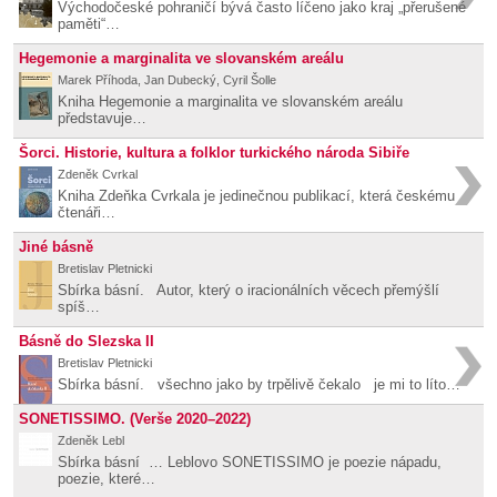
Východočeské pohraničí bývá často líčeno jako kraj „přerušené
paměti“…
Hegemonie a marginalita ve slovanském areálu
Marek Příhoda, Jan Dubecký, Cyril Šolle
Kniha Hegemonie a marginalita ve slovanském areálu
představuje…
Šorci. Historie, kultura a folklor turkického národa Sibiře
Zdeněk Cvrkal
Kniha Zdeňka Cvrkala je jedinečnou publikací, která českému
čtenáři…
Jiné básně
Bretislav Pletnicki
Sbírka básní. Autor, který o iracionálních věcech přemýšlí
spíš…
Básně do Slezska II
Bretislav Pletnicki
Sbírka básní. všechno jako by trpělivě čekalo je mi to líto…
SONETISSIMO. (Verše 2020–2022)
Zdeněk Lebl
Sbírka básní … Leblovo SONETISSIMO je poezie nápadu,
poezie, které…