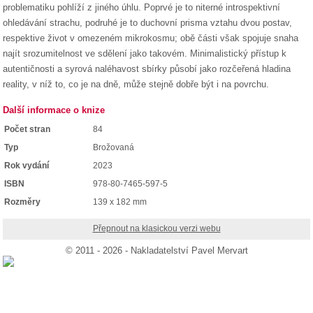
problematiku pohlíží z jiného úhlu. Poprvé je to niterné introspektivní
ohledávání strachu, podruhé je to duchovní prisma vztahu dvou postav,
respektive život v omezeném mikrokosmu; obě části však spojuje snaha
najít srozumitelnost ve sdělení jako takovém. Minimalistický přístup k
autentičnosti a syrová naléhavost sbírky působí jako rozčeřená hladina
reality, v níž to, co je na dně, může stejně dobře být i na povrchu.
Další informace o knize
Počet stran
84
Typ
Brožovaná
Rok vydání
2023
ISBN
978-80-7465-597-5
Rozměry
139 x 182 mm
Přepnout na klasickou verzi webu
© 2011 - 2026 - Nakladatelství Pavel Mervart