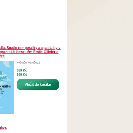
lu. Studie temporality a spaciality v
antské literatuře: Émile Ollivier a
ère
Květuše Kunešová
359 Kč
399 Kč
Vložit do košíku
dílka