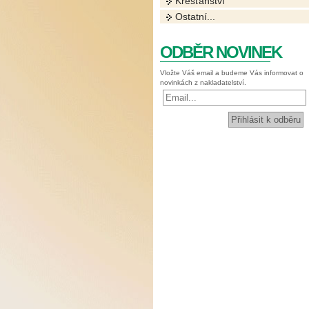
Křesťanství
Ostatní...
ODBĚR NOVINEK
Vložte Váš email a budeme Vás informovat o
novinkách z nakladatelství.