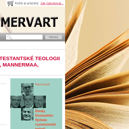
Košík je prázdný.
Jak nakupovat...
TESTANTSKÉ TEOLOGII
E, MANNERMAA,