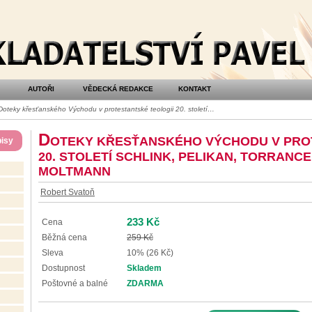
AUTOŘI
VĚDECKÁ REDAKCE
KONTAKT
oteky křesťanského Východu v protestantské teologii 20. století…
D
OTEKY KŘESŤANSKÉHO VÝCHODU V PRO
isy
20. STOLETÍ SCHLINK, PELIKAN, TORRANC
MOLTMANN
Robert Svatoň
233 Kč
Cena
Běžná cena
259 Kč
Sleva
10% (26 Kč)
Dostupnost
Skladem
Poštovné a balné
ZDARMA