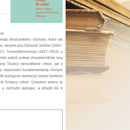
 se
 tématu křesťanského Východu. Autor tak
dice, kterými jsou Edmund Schlink (1903–
2007), TuomoMannermaa (1937–2015) a
to autorů vnímat charakteristické rysy
evy Tradice nerozdělené církve, jak ji
 a objevování komplementarity různých
ští teologové obohacují vlastní konfesní
né Kristovy církve. Úmyslem autora je
a východní teologie, a přispět tím k