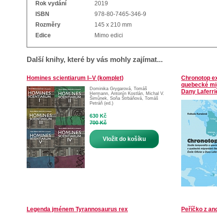
Rok vydání
2019
ISBN
978-80-7465-346-9
Rozměry
145 x 210 mm
Edice
Mimo edici
Další knihy, které by vás mohly zajímat...
Homines scientiarum I–V (komplet)
Chronotop exi
quebecké migr
Dominika Grygarová
,
Tomáš
Dany Laferri
Hermann
,
Antonín Kostlán
,
Michal V.
Šimůnek
,
Soňa Štrbáňová
,
Tomáš
Petráň (ed.)
630 Kč
700 Kč
Vložit do košíku
Legenda jménem Tyrannosaurus rex
Peříčko z an