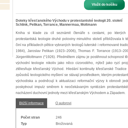
Vložit do košíku
Doteky křesťanského Východu v protestantské teologii 20. století
Schlink, Pelikan, Torrance, Mannermaa, Moltmann
Kniha si klade za cíl seznámit čtenáře s cestami, po kterých
protestantská teologie druhé poloviny minulého století přibližovala k
činí na příkladech pětice vybraných teologů luterské i reformované tra
1984), Jaroslav Pelikan (1923–2006), Thomas F. Torrance (1913–
JürgenMoltmann (*1926). Předmětem zájmu je postihnout schopnost těch
východní teologie nikoliv jako něco cizorodého, nýbrž jako ryzí proj
ztělesňuje křesťanský Východ. Hledání kontinuity křesťanské Tradice
způsobů teologického myšlení se stávají prostředkem, kterým protestant
východiska a podněcují k aktualizaci reformační výzvy k obnově jed
poskytnout impulz směrem k neočekávaným syntézám protestantské 
nacházení duchovní jednoty mezi křesťanským Východem a Západem.
Bližší informace
O autorovi
Počet stran
246
Typ
Brožovaná