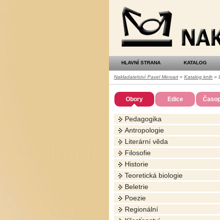
Nakladatelství
Pavel
Mervart
HLAVNÍ STRANA
KATALOG
Nakladatelství Pavel Mervart
»
Katalog knih
» D
Obory
Edice
Časop
Pedagogika
Antropologie
Literární věda
Filosofie
Historie
Teoretická biologie
Beletrie
Poezie
Regionální