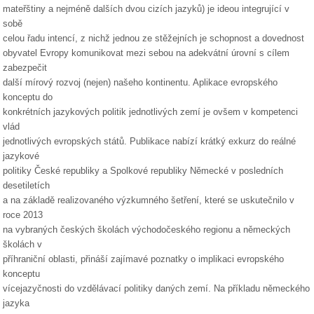
mateřštiny a nejméně dalších dvou cizích jazyků) je ideou integrující v
sobě
celou řadu intencí, z nichž jednou ze stěžejních je schopnost a dovednost
obyvatel Evropy komunikovat mezi sebou na adekvátní úrovní s cílem
zabezpečit
další mírový rozvoj (nejen) našeho kontinentu. Aplikace evropského
konceptu do
konkrétních jazykových politik jednotlivých zemí je ovšem v kompetenci
vlád
jednotlivých evropských států. Publikace nabízí krátký exkurz do reálné
jazykové
politiky České republiky a Spolkové republiky Německé v posledních
desetiletích
a na základě realizovaného výzkumného šetření, které se uskutečnilo v
roce 2013
na vybraných českých školách východočeského regionu a německých
školách v
příhraniční oblasti, přináší zajímavé poznatky o implikaci evropského
konceptu
vícejazyčnosti do vzdělávací politiky daných zemí. Na příkladu německého
jazyka