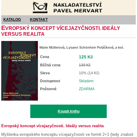
Nakladatelství Pavel Mervart
KATALOG
KONTAKT
E
VROPSKÝ KONCEPT VÍCEJAZYČNOSTI. IDEÁLY
VERSUS REALITA
Marie Müllerová, Lysann Schönherr Poláčková, a kol.
125 Kč
Cena
Běžná cena
139 Kč
Sleva
10% (14 Kč)
Dostupnost
Skladem
Poštovné
ZDARMA
Koupit knihu
Evropský koncept vícejazyčnosti. Ideály versus realita
Myšlenka evropského konceptu vícejazyčnosti ve formě 2+1 (tedy znalost