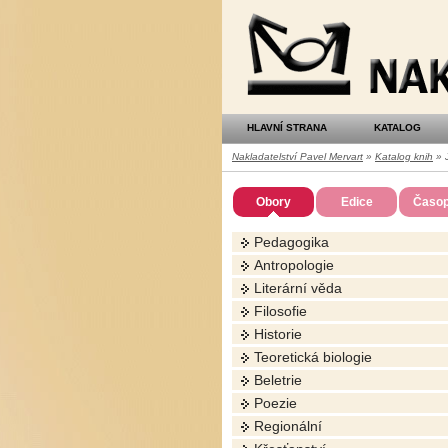
Nakladatelství
Pavel
Mervart
HLAVNÍ STRANA
KATALOG
Nakladatelství Pavel Mervart
»
Katalog knih
» J
Obory
Edice
Časop
Pedagogika
Antropologie
Literární věda
Filosofie
Historie
Teoretická biologie
Beletrie
Poezie
Regionální