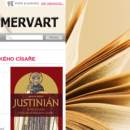
Košík je prázdný.
Jak nakupovat...
SKÉHO CÍSAŘE
ení