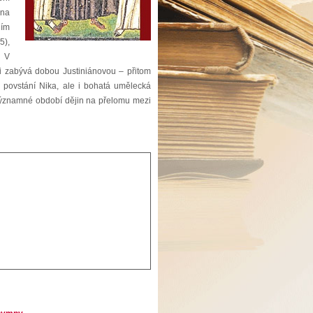
 na
jím
5),
. V
ji zabývá dobou Justiniánovou – přitom
 povstání Nika, ale i bohatá umělecká
ří významné období dějin na přelomu mezi