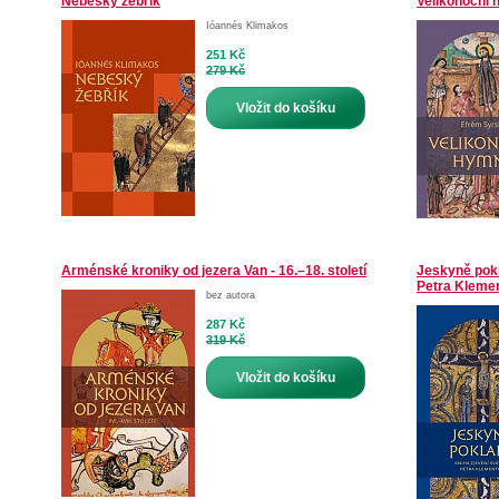
Nebeský žebřík
Velikonoční
Ióannés Klimakos
251 Kč
279 Kč
Vložit do košíku
Arménské kroniky od jezera Van - 16.–18. století
Jeskyně pokl
Petra Kleme
bez autora
287 Kč
319 Kč
Vložit do košíku