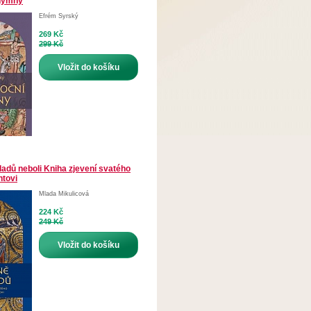
 hymny
Efrém Syrský
269 Kč
299 Kč
Vložit do košíku
adů neboli Kniha zjevení svatého
ntovi
Mlada Mikulicová
224 Kč
249 Kč
Vložit do košíku