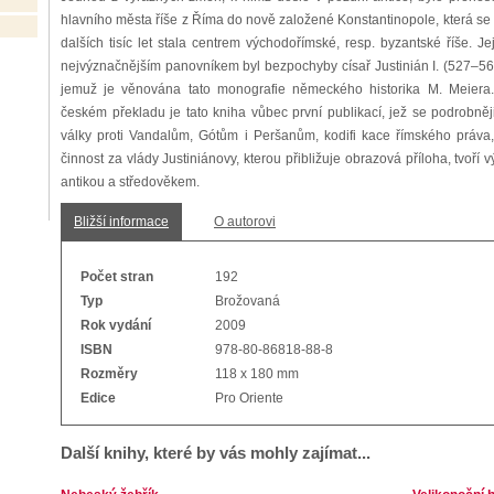
hlavního města říše z Říma do nově založené Konstantinopole, která se
dalších tisíc let stala centrem východořímské, resp. byzantské říše. Je
nejvýznačnějším panovníkem byl bezpochyby císař Justinián I. (527–56
jemuž je věnována tato monografie německého historika M. Meiera
českém překladu je tato kniha vůbec první publikací, jež se podrobně
války proti Vandalům, Gótům i Peršanům, kodifi kace římského práva,
činnost za vlády Justiniánovy, kterou přibližuje obrazová příloha, tvo
antikou a středověkem.
Bližší informace
O autorovi
Počet stran
192
Typ
Brožovaná
Rok vydání
2009
ISBN
978-80-86818-88-8
Rozměry
118 x 180 mm
Edice
Pro Oriente
Další knihy, které by vás mohly zajímat...