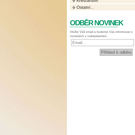
Křesťanství
Ostatní...
ODBĚR NOVINEK
Vložte Váš email a budeme Vás informovat o
novinkách z nakladatelství.