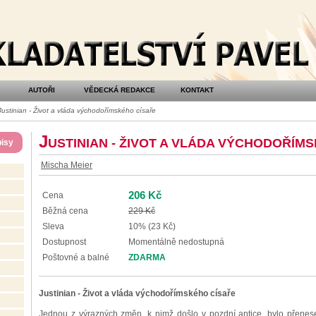
AUTOŘI
VĚDECKÁ REDAKCE
KONTAKT
ustinian - Život a vláda východořímského císaře
J
USTINIAN - ŽIVOT A VLÁDA VÝCHODOŘÍM
isy
Mischa Meier
206 Kč
Cena
Běžná cena
229 Kč
Sleva
10% (23 Kč)
Dostupnost
Momentálně nedostupná
Poštovné a balné
ZDARMA
Justinian - Život a vláda východořímského císaře
Jednou z výrazných změn, k nimž došlo v pozdní antice, bylo přenes