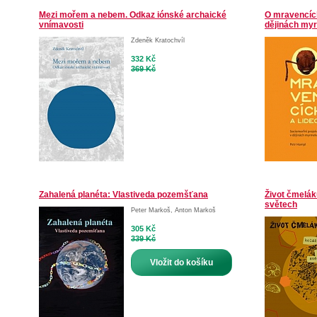
Mezi mořem a nebem. Odkaz iónské archaické
O mravencích
vnímavosti
dějinách my
Zdeněk Kratochvíl
332 Kč
369 Kč
Zahalená planéta: Vlastiveda pozemšťana
Život čmelák
světech
Peter Markoš
,
Anton Markoš
305 Kč
339 Kč
Vložit do košíku