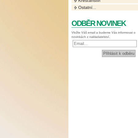
Křesťanství
Ostatní...
ODBĚR NOVINEK
Vložte Váš email a budeme Vás informovat o
novinkách z nakladatelství.