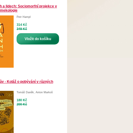
 a lidech: Sociomorfní projekce v
rmekologie
Petr Hampl
314 Kč
349 Kč
Vložit do košíku
ův - Koláž o pobývání v různých
Tomáš Daněk
,
Anton Markoš
180 Kč
200 Kč