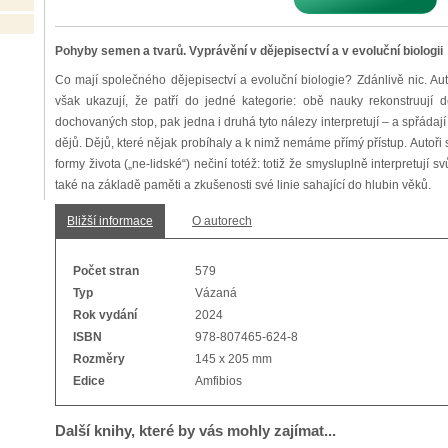
Pohyby semen a tvarů. Vyprávění v dějepisectví a v evoluční biologii
Co mají společného dějepisectví a evoluční biologie? Zdánlivě nic. Aut
však ukazují, že patří do jedné kategorie: obě nauky rekonstruují d
dochovaných stop, pak jedna i druhá tyto nálezy interpretují – a spřád
dějů. Dějů, které nějak probíhaly a k nimž nemáme přímý přístup. Autoři se
formy života („ne-lidské“) nečiní totéž: totiž že smysluplně interpretují sv
také na základě paměti a zkušenosti své linie sahající do hlubin věků.
Bližší informace
O autorech
Počet stran
579
Typ
Vázaná
Rok vydání
2024
ISBN
978-807465-624-8
Rozměry
145 x 205 mm
Edice
Amfibios
Další knihy, které by vás mohly zajímat...