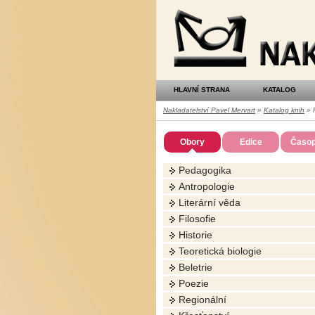
Nakladatelství
Pavel
Mervart
HLAVNÍ STRANA
KATALOG
Nakladatelství Pavel Mervart
»
Katalog knih
» P
Obory
Edice
Časop
Pedagogika
Antropologie
Literární věda
Filosofie
Historie
Teoretická biologie
Beletrie
Poezie
Regionální