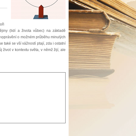
oři
ějiny (lidí a života vůbec) na základě
ají vyprávění o možném průběhu minulých
 také se vší vážností ptají, zda i ostatní
ůj život v kontextu světa, v němž žijí, ale