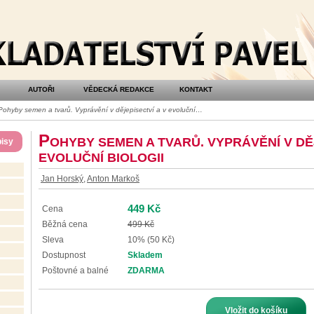
AUTOŘI
VĚDECKÁ REDAKCE
KONTAKT
ohyby semen a tvarů. Vyprávění v dějepisectví a v evoluční…
P
OHYBY SEMEN A TVARŮ. VYPRÁVĚNÍ V DĚJ
isy
EVOLUČNÍ BIOLOGII
Jan Horský
,
Anton Markoš
449 Kč
Cena
Běžná cena
499 Kč
Sleva
10% (50 Kč)
Dostupnost
Skladem
Poštovné a balné
ZDARMA
Vložit do košíku