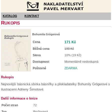
Nakladatelství Pavel Mervart
KATALOG
KONTAKT
R
UKOPIS
Bohumila Grögerová
171 Kč
Cena
Běžná cena
190 Kč
Sleva
10% (19 Kč)
Dostupnost
Momentálně nedostupná
Poštovné
ZDARMA
Rukopis
Nejnovější básnická sbírka básnířky a překladatelky Bohumily Grögerové s
ilustracemi Adrieny Šimotové.
Další informace o knize
Počet stran
72
Typ
Brožovaná