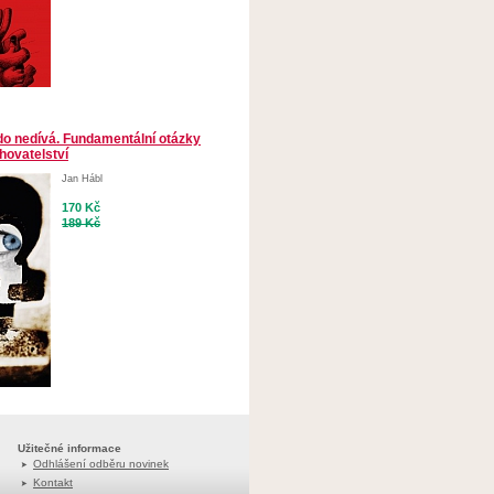
kdo nedívá. Fundamentální otázky
hovatelství
Jan Hábl
170 Kč
189 Kč
Užitečné informace
Odhlášení odběru novinek
Kontakt