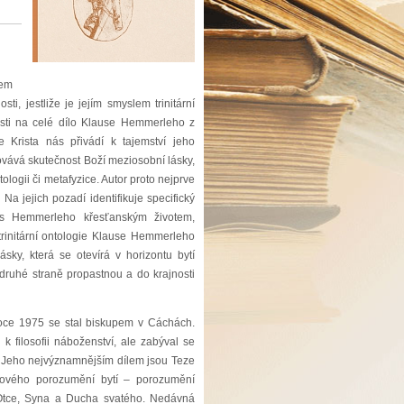
cem
, jestliže je jejím smyslem trinitární
sti na celé dílo Klause Hemmerleho z
še Krista nás přivádí k tajemství jeho
ovává skutečnost Boží meziosobní lásky,
ogii či metafyzice. Autor proto nejprve
Na jejich pozadí identifikuje specifický
 s Hemmerleho křesťanským životem,
trinitární ontologie Klause Hemmerleho
sky, která se otevírá v horizontu bytí
ruhé straně propastnou a do krajnosti
roce 1975 se stal biskupem v Cáchách.
filosofii náboženství, ale zabýval se
 Jeho nejvýznamnějším dílem jsou Teze
i nového porozumění bytí – porozumění
a Otce, Syna a Ducha svatého. Nedávná