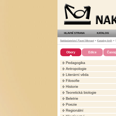
Nakladatelství
Pavel
Mervart
HLAVNÍ STRANA
KATALOG
Nakladatelství Pavel Mervart
»
Katalog knih
» S
Obory
Edice
Časop
Pedagogika
Antropologie
Literární věda
Filosofie
Historie
Teoretická biologie
Beletrie
Poezie
Regionální