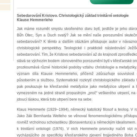
Sebedarování Kristovo. Christologický základ trinitární ontologie
Klause Hemmerleho
Jak máme rozumět smyslu stvořeného daru bytí, jestliže je jeho dár
Bůh Otec, Syn a Duch svatý? Jak se mění naše porozumění skutečnosti
sebedarování? K těmto a dalším otázkám přistupuje autor v návazno
christologické perspektivy. Teologické i praktické následování Ježí
sebedarování. Tím, že Kristovo sebedarování až do krajnosti zprostředk
stává se výchozím bodem obnoveného porozumění bytí v křesťanské ontol
prozkoumává různé historické podoby vztahu christologie a metafyziky. 
význam díla Klause Hemmerleho, přičemž zdůrazňuje souvislost
působením a službou. Systematické rozkrytí christologického základu 
pak poukazuje ke křesťanské metafyzice jako metafyzice utrpení a lá
vymezeném na jedné straně propastným „proč“ veškerého utrpení, na d
jdoucí láskou, která toto utrpení bere na sebe.
Klaus Hemmerle (1929–1994), německý katolický filosof a teolog. V 
Jako žák Bernharda Welteho se věnoval fenomenologickému přístupu k 
rovněž vrcholnou scholastikou (Bonaventura) a německým idealismem.
k trinitární ontologii (1976). V nich Hemmerle prorocky načrtl viz
vycházejícího ze specificky křesťanského zjevení trojjediného Boh