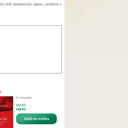
ila širší akademický zájem, završený v
o
Dr. Krejzyber
116 Kč
129 Kč
Vložit do košíku