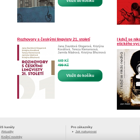
Vložit do košíku
Rozhovory s českými lingvisty 21. století
I když se ni
etického vyc
Jana Davidová Glogarová
,
Kristýna
Kovářová
,
Tereza Klemensová
,
Jarmila Mádrová
,
Kristýna Březinová
449 Kč
499 Kč
Vložit do košíku
SS kanály
Pro zákazníky
Aktuality
Jak nakupovat
Knižní novinky