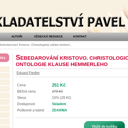
AUTOŘI
VĚDECKÁ REDAKCE
KONTAKT
ebedarování Kristovo. Christologický základ trinitární…
S
EBEDAROVÁNÍ KRISTOVO. CHRISTOLOGIC
isy
ONTOLOGIE KLAUSE HEMMERLEHO
Eduard Fiedler
251 Kč
Cena
Běžná cena
279 Kč
Sleva
10% (28 Kč)
Dostupnost
Skladem
Poštovné a balné
ZDARMA
Vložit do košíku