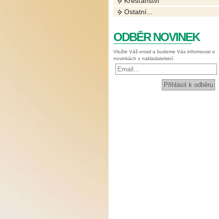
Křesťanství
Ostatní...
ODBĚR NOVINEK
Vložte Váš email a budeme Vás informovat o
novinkách z nakladatelství.