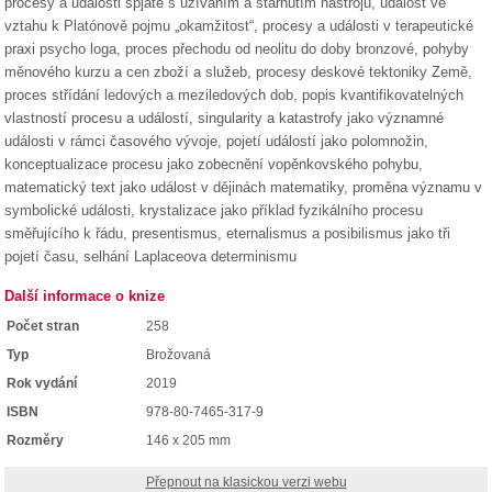
procesy a události spjaté s užíváním a stárnutím nástrojů, událost ve
vztahu k Platónově pojmu „okamžitost“, procesy a události v terapeutické
praxi psycho loga, proces přechodu od neolitu do doby bronzové, pohyby
měnového kurzu a cen zboží a služeb, procesy deskové tektoniky Země,
proces střídání ledových a meziledových dob, popis kvantifikovatelných
vlastností procesu a událostí, singularity a katastrofy jako významné
události v rámci časového vývoje, pojetí událostí jako polomnožin,
konceptualizace procesu jako zobecnění vopěnkovského pohybu,
matematický text jako událost v dějinách matematiky, proměna významu v
symbolické události, krystalizace jako příklad fyzikálního procesu
směřujícího k řádu, presentismus, eternalismus a posibilismus jako tři
pojetí času, selhání Laplaceova determinismu
Další informace o knize
Počet stran
258
Typ
Brožovaná
Rok vydání
2019
ISBN
978-80-7465-317-9
Rozměry
146 x 205 mm
Přepnout na klasickou verzi webu