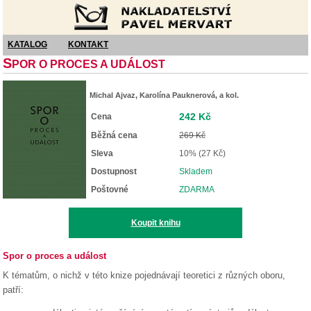
Nakladatelství Pavel Mervart
KATALOG
KONTAKT
S
POR O PROCES A UDÁLOST
Michal Ajvaz, Karolína Pauknerová, a kol.
242 Kč
Cena
Běžná cena
269 Kč
Sleva
10% (27 Kč)
Dostupnost
Skladem
Poštovné
ZDARMA
Koupit knihu
Spor o proces a událost
K tématům, o nichž v této knize pojednávají teoretici z různých oboru,
patří: