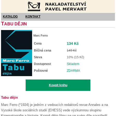
Nakladatelství Pavel Mervart
KATALOG
KONTAKT
T
ABU DĚJIN
Marc Ferro
134 Kč
Cena
Běžná cena
149 Kč
Sleva
10% (15 Kč)
Dostupnost
Skladem
Poštovné
ZDARMA
Koupit knihu
Tabu dějin
Marc Ferro (*1924) je jedním z vedoucích redaktorů revue Annales a na
Vysoké škole sociálních studií (EHESS) vede výzkumnou skupinu
Kinematografie a historie. Kromě dějin filmu se ve svém díle soustředil