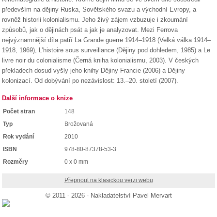
především na dějiny Ruska, Sovětského svazu a východní Evropy, a
rovněž historii kolonialismu. Jeho živý zájem vzbuzuje i zkoumání
způsobů, jak o dějinách psát a jak je analyzovat. Mezi Ferrova
nejvýznamnější díla patří La Grande guerre 1914–1918 (Velká válka 1914–
1918, 1969), L’histoire sous surveillance (Dějiny pod dohledem, 1985) a Le
livre noir du colonialisme (Černá kniha kolonialismu, 2003). V českých
překladech dosud vyšly jeho knihy Dějiny Francie (2006) a Dějiny
kolonizací. Od dobývání po nezávislost: 13.–20. století (2007).
Další informace o knize
Počet stran
148
Typ
Brožovaná
Rok vydání
2010
ISBN
978-80-87378-53-3
Rozměry
0 x 0 mm
Přepnout na klasickou verzi webu
© 2011 - 2026 - Nakladatelství Pavel Mervart