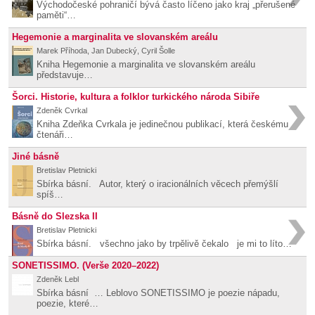
Východočeské pohraničí bývá často líčeno jako kraj „přerušené
paměti“…
Hegemonie a marginalita ve slovanském areálu
Marek Příhoda, Jan Dubecký, Cyril Šolle
Kniha Hegemonie a marginalita ve slovanském areálu
představuje…
Šorci. Historie, kultura a folklor turkického národa Sibiře
Zdeněk Cvrkal
Kniha Zdeňka Cvrkala je jedinečnou publikací, která českému
čtenáři…
Jiné básně
Bretislav Pletnicki
Sbírka básní. Autor, který o iracionálních věcech přemýšlí
spíš…
Básně do Slezska II
Bretislav Pletnicki
Sbírka básní. všechno jako by trpělivě čekalo je mi to líto…
SONETISSIMO. (Verše 2020–2022)
Zdeněk Lebl
Sbírka básní … Leblovo SONETISSIMO je poezie nápadu,
poezie, které…