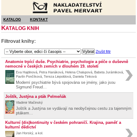
Nakladatelství Pavel Mervart
KATALOG
KONTAKT
K
ATALOG KNIH
Filtrovat knihy:
Zrušit filtr
Anatomie trpící duše. Psychiatrie, psychologie a péče o duševně
nemocné v českých zemích v dlouhém 19. století
Eva Hajdinová, Petra Hanáková, Helena Chalupová, Babeta Jurámiková,
Pavlín Pončíková, Tereza Liepoldová, Daniela Tinková
Moderní psychiatrie bývá spojována se jmény, jako jsou
Sigmund Freud…
Joštík, Justýna a pták Pelmeňák
Vladimir Mačinský
Joštík a Justýna se vydávají na neobyčejnou cestu za tajemným
ptákem…
Kulturní (dis)kontinuity v českém pohraničí. Krajina, paměť a
kulturní dědictví
Jan Horský, a kol.