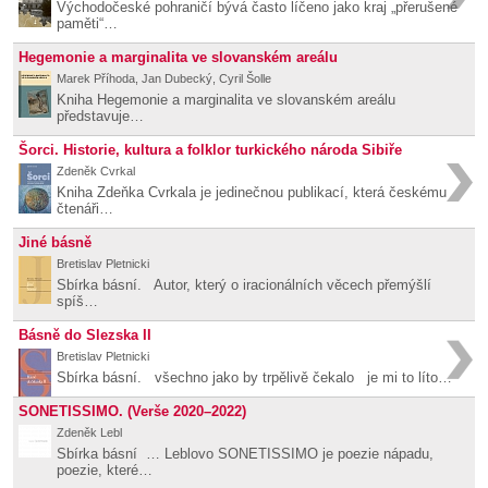
Východočeské pohraničí bývá často líčeno jako kraj „přerušené
paměti“…
Hegemonie a marginalita ve slovanském areálu
Marek Příhoda, Jan Dubecký, Cyril Šolle
Kniha Hegemonie a marginalita ve slovanském areálu
představuje…
Šorci. Historie, kultura a folklor turkického národa Sibiře
Zdeněk Cvrkal
Kniha Zdeňka Cvrkala je jedinečnou publikací, která českému
čtenáři…
Jiné básně
Bretislav Pletnicki
Sbírka básní. Autor, který o iracionálních věcech přemýšlí
spíš…
Básně do Slezska II
Bretislav Pletnicki
Sbírka básní. všechno jako by trpělivě čekalo je mi to líto…
SONETISSIMO. (Verše 2020–2022)
Zdeněk Lebl
Sbírka básní … Leblovo SONETISSIMO je poezie nápadu,
poezie, které…