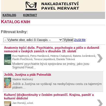
Nakladatelství Pavel Mervart
KATALOG
KONTAKT
K
ATALOG KNIH
Filtrovat knihy:
Zrušit filtr
Anatomie trpící duše. Psychiatrie, psychologie a péče o duševně
nemocné v českých zemích v dlouhém 19. století
Eva Hajdinová, Petra Hanáková, Helena Chalupová, Babeta Jurámiková,
Pavlín Pončíková, Tereza Liepoldová, Daniela Tinková
Moderní psychiatrie bývá spojována se jmény, jako jsou
Sigmund Freud…
Joštík, Justýna a pták Pelmeňák
Vladimir Mačinský
Joštík a Justýna se vydávají na neobyčejnou cestu za tajemným
ptákem…
Kulturní (dis)kontinuity v českém pohraničí. Krajina, paměť a
kulturní dědictví
Jan Horský, a kol.