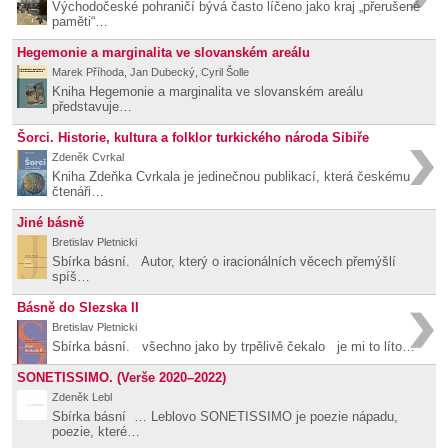
Východočeské pohraničí bývá často líčeno jako kraj „přerušené
paměti“…
Hegemonie a marginalita ve slovanském areálu
Marek Příhoda, Jan Dubecký, Cyril Šolle
Kniha Hegemonie a marginalita ve slovanském areálu
představuje…
Šorci. Historie, kultura a folklor turkického národa Sibiře
Zdeněk Cvrkal
Kniha Zdeňka Cvrkala je jedinečnou publikací, která českému
čtenáři…
Jiné básně
Bretislav Pletnicki
Sbírka básní. Autor, který o iracionálních věcech přemýšlí
spíš…
Básně do Slezska II
Bretislav Pletnicki
Sbírka básní. všechno jako by trpělivě čekalo je mi to líto…
SONETISSIMO. (Verše 2020–2022)
Zdeněk Lebl
Sbírka básní … Leblovo SONETISSIMO je poezie nápadu,
poezie, které…