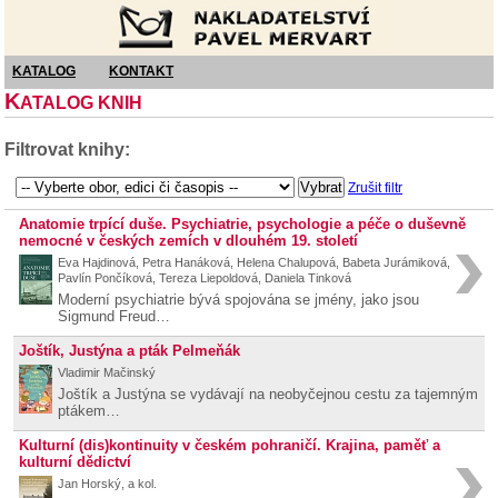
Nakladatelství Pavel Mervart
KATALOG
KONTAKT
K
ATALOG KNIH
Filtrovat knihy:
Zrušit filtr
Anatomie trpící duše. Psychiatrie, psychologie a péče o duševně
nemocné v českých zemích v dlouhém 19. století
Eva Hajdinová, Petra Hanáková, Helena Chalupová, Babeta Jurámiková,
Pavlín Pončíková, Tereza Liepoldová, Daniela Tinková
Moderní psychiatrie bývá spojována se jmény, jako jsou
Sigmund Freud…
Joštík, Justýna a pták Pelmeňák
Vladimir Mačinský
Joštík a Justýna se vydávají na neobyčejnou cestu za tajemným
ptákem…
Kulturní (dis)kontinuity v českém pohraničí. Krajina, paměť a
kulturní dědictví
Jan Horský, a kol.