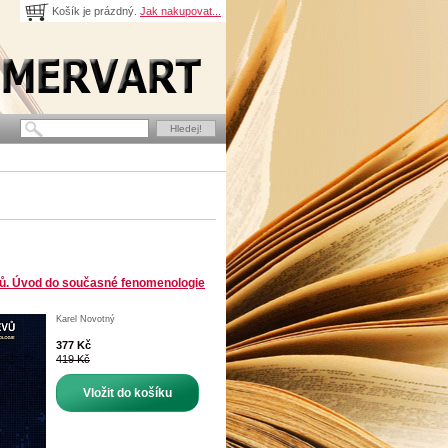
Košík je prázdný.
Jak nakupovat...
vů. Úvod do současné fenomenologie
Karel Novotný
377 Kč
419 Kč
Vložit do košíku