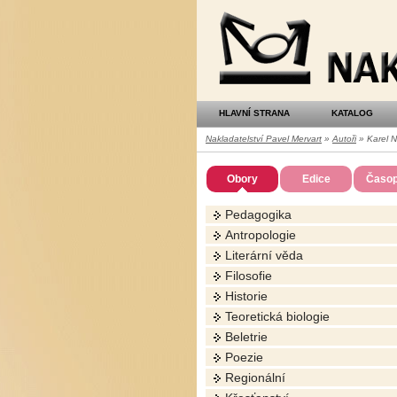
Nakladatelství
Pavel
Mervart
HLAVNÍ STRANA
KATALOG
Nakladatelství Pavel Mervart
»
Autoři
» Karel 
Obory
Edice
Časop
Pedagogika
Antropologie
Literární věda
Filosofie
Historie
Teoretická biologie
Beletrie
Poezie
Regionální