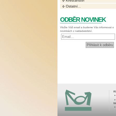
Křesťanství
Ostatní...
ODBĚR NOVINEK
Vložte Váš email a budeme Vás informovat o
novinkách z nakladatelství.
R
M