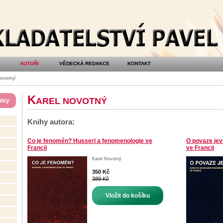
AUTOŘI
VĚDECKÁ REDAKCE
KONTAKT
Novotný
K
AREL NOVOTNÝ
isy
Knihy autora:
Co je fenomén? Husserl a fenomenologie ve
O povaze je
Francii
ve Francii
Karel Novotný
350 Kč
389 Kč
Vložit do košíku