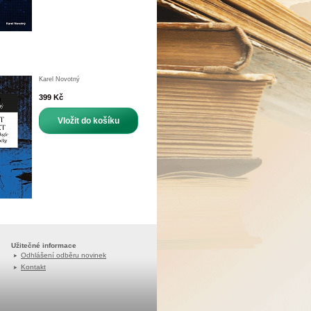
Karel Novotný
399 Kč
Vložit do košíku
Užitečné informace
Odhlášení odběru novinek
Kontakt