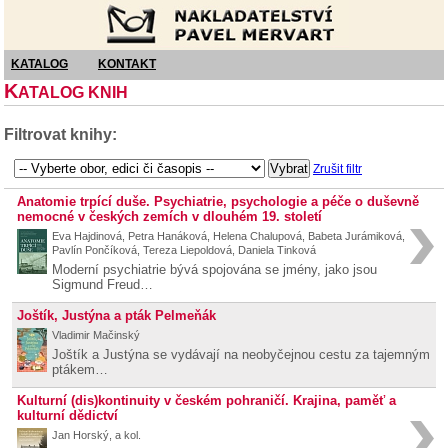
Nakladatelství Pavel Mervart
KATALOG
KONTAKT
K
ATALOG KNIH
Filtrovat knihy:
Zrušit filtr
Anatomie trpící duše. Psychiatrie, psychologie a péče o duševně
nemocné v českých zemích v dlouhém 19. století
Eva Hajdinová, Petra Hanáková, Helena Chalupová, Babeta Jurámiková,
Pavlín Pončíková, Tereza Liepoldová, Daniela Tinková
Moderní psychiatrie bývá spojována se jmény, jako jsou
Sigmund Freud…
Joštík, Justýna a pták Pelmeňák
Vladimir Mačinský
Joštík a Justýna se vydávají na neobyčejnou cestu za tajemným
ptákem…
Kulturní (dis)kontinuity v českém pohraničí. Krajina, paměť a
kulturní dědictví
Jan Horský, a kol.