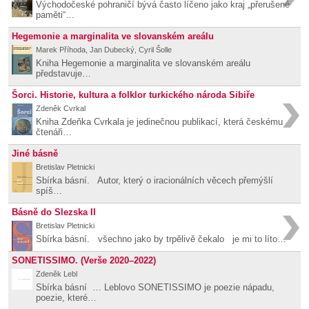
Východočeské pohraničí bývá často líčeno jako kraj „přerušené
paměti“…
Hegemonie a marginalita ve slovanském areálu
Marek Příhoda, Jan Dubecký, Cyril Šolle
Kniha Hegemonie a marginalita ve slovanském areálu
představuje…
Šorci. Historie, kultura a folklor turkického národa Sibiře
Zdeněk Cvrkal
Kniha Zdeňka Cvrkala je jedinečnou publikací, která českému
čtenáři…
Jiné básně
Bretislav Pletnicki
Sbírka básní. Autor, který o iracionálních věcech přemýšlí
spíš…
Básně do Slezska II
Bretislav Pletnicki
Sbírka básní. všechno jako by trpělivě čekalo je mi to líto…
SONETISSIMO. (Verše 2020–2022)
Zdeněk Lebl
Sbírka básní … Leblovo SONETISSIMO je poezie nápadu,
poezie, které…