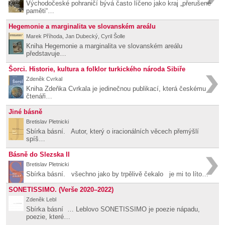
Východočeské pohraničí bývá často líčeno jako kraj „přerušené
paměti“…
Hegemonie a marginalita ve slovanském areálu
Marek Příhoda, Jan Dubecký, Cyril Šolle
Kniha Hegemonie a marginalita ve slovanském areálu
představuje…
Šorci. Historie, kultura a folklor turkického národa Sibiře
Zdeněk Cvrkal
Kniha Zdeňka Cvrkala je jedinečnou publikací, která českému
čtenáři…
Jiné básně
Bretislav Pletnicki
Sbírka básní. Autor, který o iracionálních věcech přemýšlí
spíš…
Básně do Slezska II
Bretislav Pletnicki
Sbírka básní. všechno jako by trpělivě čekalo je mi to líto…
SONETISSIMO. (Verše 2020–2022)
Zdeněk Lebl
Sbírka básní … Leblovo SONETISSIMO je poezie nápadu,
poezie, které…