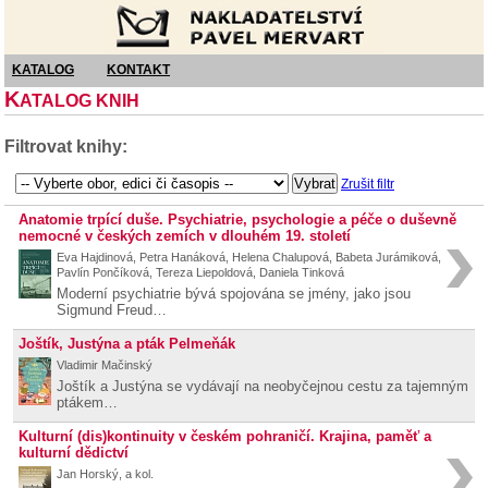
Nakladatelství Pavel Mervart
KATALOG
KONTAKT
K
ATALOG KNIH
Filtrovat knihy:
Zrušit filtr
Anatomie trpící duše. Psychiatrie, psychologie a péče o duševně
nemocné v českých zemích v dlouhém 19. století
Eva Hajdinová, Petra Hanáková, Helena Chalupová, Babeta Jurámiková,
Pavlín Pončíková, Tereza Liepoldová, Daniela Tinková
Moderní psychiatrie bývá spojována se jmény, jako jsou
Sigmund Freud…
Joštík, Justýna a pták Pelmeňák
Vladimir Mačinský
Joštík a Justýna se vydávají na neobyčejnou cestu za tajemným
ptákem…
Kulturní (dis)kontinuity v českém pohraničí. Krajina, paměť a
kulturní dědictví
Jan Horský, a kol.