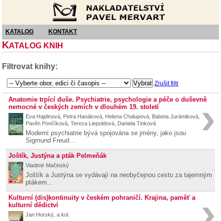
Nakladatelství Pavel Mervart
KATALOG
KONTAKT
K
ATALOG KNIH
Filtrovat knihy:
Zrušit filtr
Anatomie trpící duše. Psychiatrie, psychologie a péče o duševně
nemocné v českých zemích v dlouhém 19. století
Eva Hajdinová, Petra Hanáková, Helena Chalupová, Babeta Jurámiková,
Pavlín Pončíková, Tereza Liepoldová, Daniela Tinková
Moderní psychiatrie bývá spojována se jmény, jako jsou
Sigmund Freud…
Joštík, Justýna a pták Pelmeňák
Vladimir Mačinský
Joštík a Justýna se vydávají na neobyčejnou cestu za tajemným
ptákem…
Kulturní (dis)kontinuity v českém pohraničí. Krajina, paměť a
kulturní dědictví
Jan Horský, a kol.