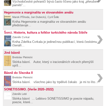
Východočeské pohraničí bývá často líčeno jako kraj „přerušené
paměti“…
Hegemonie a marginalita ve slovanském areálu
Marek Příhoda, Jan Dubecký, Cyril Šolle
Kniha Hegemonie a marginalita ve slovanském areálu
představuje…
Šorci. Historie, kultura a folklor turkického národa Sibiře
Zdeněk Cvrkal
Kniha Zdeňka Cvrkala je jedinečnou publikací, která českému
čtenáři…
Jiné básně
Bretislav Pletnicki
Sbírka básní. Autor, který o iracionálních věcech přemýšlí
spíš…
Básně do Slezska II
Bretislav Pletnicki
Sbírka básní. všechno jako by trpělivě čekalo je mi to líto…
SONETISSIMO. (Verše 2020–2022)
Zdeněk Lebl
Sbírka básní … Leblovo SONETISSIMO je poezie nápadu,
poezie, které…