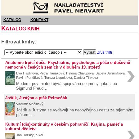
Nakladatelství Pavel Mervart
KATALOG
KONTAKT
K
ATALOG KNIH
Filtrovat knihy:
Zrušit filtr
Anatomie trpící duše. Psychiatrie, psychologie a péče o duševně
nemocné v českých zemích v dlouhém 19. století
Eva Hajdinová, Petra Hanáková, Helena Chalupová, Babeta Jurámiková,
Pavlín Pončíková, Tereza Liepoldová, Daniela Tinková
Moderní psychiatrie bývá spojována se jmény, jako jsou
Sigmund Freud…
Joštík, Justýna a pták Pelmeňák
Vladimir Mačinský
Joštík a Justýna se vydávají na neobyčejnou cestu za tajemným
ptákem…
Kulturní (dis)kontinuity v českém pohraničí. Krajina, paměť a
kulturní dědictví
Jan Horský, a kol.