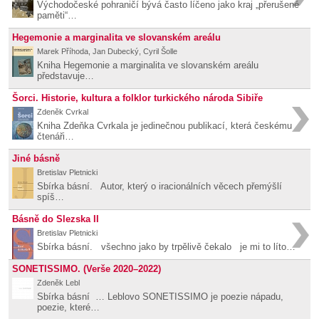
Východočeské pohraničí bývá často líčeno jako kraj „přerušené
paměti“…
Hegemonie a marginalita ve slovanském areálu
Marek Příhoda, Jan Dubecký, Cyril Šolle
Kniha Hegemonie a marginalita ve slovanském areálu
představuje…
Šorci. Historie, kultura a folklor turkického národa Sibiře
Zdeněk Cvrkal
Kniha Zdeňka Cvrkala je jedinečnou publikací, která českému
čtenáři…
Jiné básně
Bretislav Pletnicki
Sbírka básní. Autor, který o iracionálních věcech přemýšlí
spíš…
Básně do Slezska II
Bretislav Pletnicki
Sbírka básní. všechno jako by trpělivě čekalo je mi to líto…
SONETISSIMO. (Verše 2020–2022)
Zdeněk Lebl
Sbírka básní … Leblovo SONETISSIMO je poezie nápadu,
poezie, které…