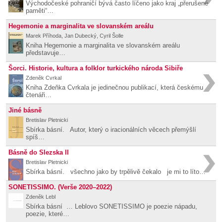
Východočeské pohraničí bývá často líčeno jako kraj „přerušené
paměti“…
Hegemonie a marginalita ve slovanském areálu
Marek Příhoda, Jan Dubecký, Cyril Šolle
Kniha Hegemonie a marginalita ve slovanském areálu
představuje…
Šorci. Historie, kultura a folklor turkického národa Sibiře
Zdeněk Cvrkal
Kniha Zdeňka Cvrkala je jedinečnou publikací, která českému
čtenáři…
Jiné básně
Bretislav Pletnicki
Sbírka básní. Autor, který o iracionálních věcech přemýšlí
spíš…
Básně do Slezska II
Bretislav Pletnicki
Sbírka básní. všechno jako by trpělivě čekalo je mi to líto…
SONETISSIMO. (Verše 2020–2022)
Zdeněk Lebl
Sbírka básní … Leblovo SONETISSIMO je poezie nápadu,
poezie, které…