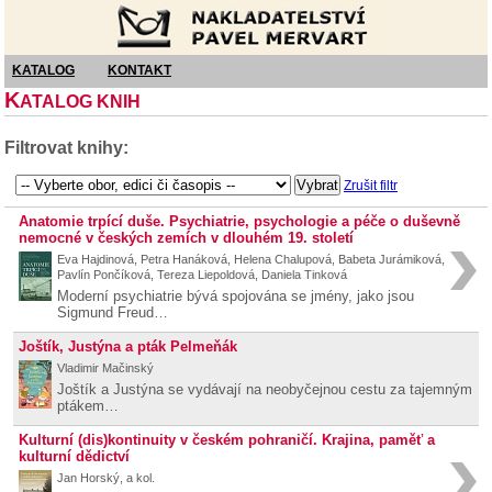
Nakladatelství Pavel Mervart
KATALOG
KONTAKT
K
ATALOG KNIH
Filtrovat knihy:
Zrušit filtr
Anatomie trpící duše. Psychiatrie, psychologie a péče o duševně
nemocné v českých zemích v dlouhém 19. století
Eva Hajdinová, Petra Hanáková, Helena Chalupová, Babeta Jurámiková,
Pavlín Pončíková, Tereza Liepoldová, Daniela Tinková
Moderní psychiatrie bývá spojována se jmény, jako jsou
Sigmund Freud…
Joštík, Justýna a pták Pelmeňák
Vladimir Mačinský
Joštík a Justýna se vydávají na neobyčejnou cestu za tajemným
ptákem…
Kulturní (dis)kontinuity v českém pohraničí. Krajina, paměť a
kulturní dědictví
Jan Horský, a kol.