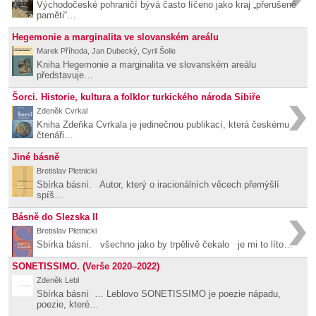
Východočeské pohraničí bývá často líčeno jako kraj „přerušené
paměti“…
Hegemonie a marginalita ve slovanském areálu
Marek Příhoda, Jan Dubecký, Cyril Šolle
Kniha Hegemonie a marginalita ve slovanském areálu
představuje…
Šorci. Historie, kultura a folklor turkického národa Sibiře
Zdeněk Cvrkal
Kniha Zdeňka Cvrkala je jedinečnou publikací, která českému
čtenáři…
Jiné básně
Bretislav Pletnicki
Sbírka básní. Autor, který o iracionálních věcech přemýšlí
spíš…
Básně do Slezska II
Bretislav Pletnicki
Sbírka básní. všechno jako by trpělivě čekalo je mi to líto…
SONETISSIMO. (Verše 2020–2022)
Zdeněk Lebl
Sbírka básní … Leblovo SONETISSIMO je poezie nápadu,
poezie, které…