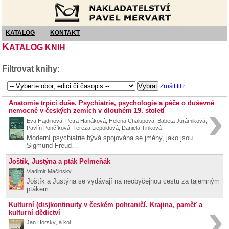
Nakladatelství Pavel Mervart
KATALOG
KONTAKT
K
ATALOG KNIH
Filtrovat knihy:
Zrušit filtr
Anatomie trpící duše. Psychiatrie, psychologie a péče o duševně
nemocné v českých zemích v dlouhém 19. století
Eva Hajdinová, Petra Hanáková, Helena Chalupová, Babeta Jurámiková,
Pavlín Pončíková, Tereza Liepoldová, Daniela Tinková
Moderní psychiatrie bývá spojována se jmény, jako jsou
Sigmund Freud…
Joštík, Justýna a pták Pelmeňák
Vladimir Mačinský
Joštík a Justýna se vydávají na neobyčejnou cestu za tajemným
ptákem…
Kulturní (dis)kontinuity v českém pohraničí. Krajina, paměť a
kulturní dědictví
Jan Horský, a kol.