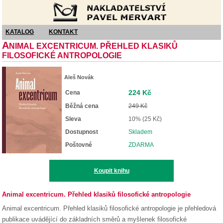
Nakladatelství Pavel Mervart
KATALOG
KONTAKT
A
NIMAL EXCENTRICUM. PŘEHLED KLASIKŮ
FILOSOFICKÉ ANTROPOLOGIE
Aleš Novák
224 Kč
Cena
Běžná cena
249 Kč
Sleva
10% (25 Kč)
Dostupnost
Skladem
Poštovné
ZDARMA
Koupit knihu
Animal excentricum. Přehled klasiků filosofické antropologie
Animal excentricum. Přehled klasiků filosofické antropologie je přehledová
publikace uvádějící do základních směrů a myšlenek filosofické