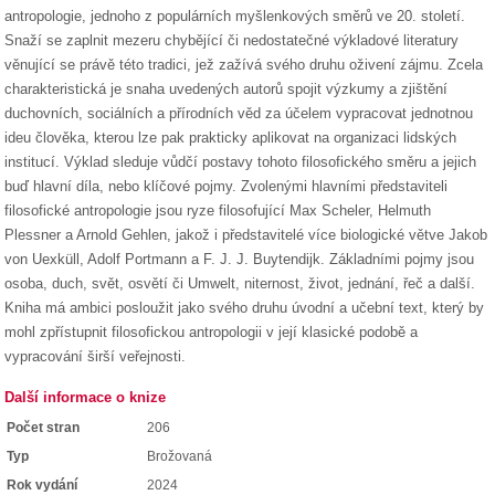
antropologie, jednoho z populárních myšlenkových směrů ve 20. století.
Snaží se zaplnit mezeru chybějící či nedostatečné výkladové literatury
věnující se právě této tradici, jež zažívá svého druhu oživení zájmu. Zcela
charakteristická je snaha uvedených autorů spojit výzkumy a zjištění
duchovních, sociálních a přírodních věd za účelem vypracovat jednotnou
ideu člověka, kterou lze pak prakticky aplikovat na organizaci lidských
institucí. Výklad sleduje vůdčí postavy tohoto filosofického směru a jejich
buď hlavní díla, nebo klíčové pojmy. Zvolenými hlavními představiteli
filosofické antropologie jsou ryze filosofující Max Scheler, Helmuth
Plessner a Arnold Gehlen, jakož i představitelé více biologické větve Jakob
von Uexküll, Adolf Portmann a F. J. J. Buytendijk. Základními pojmy jsou
osoba, duch, svět, osvětí či Umwelt, niternost, život, jednání, řeč a další.
Kniha má ambici posloužit jako svého druhu úvodní a učební text, který by
mohl zpřístupnit filosofickou antropologii v její klasické podobě a
vypracování širší veřejnosti.
Další informace o knize
Počet stran
206
Typ
Brožovaná
Rok vydání
2024