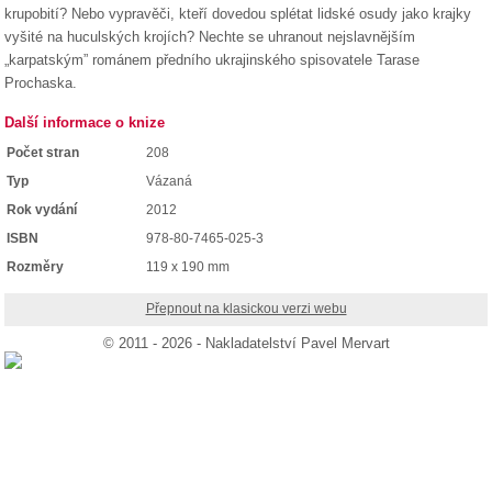
krupobití? Nebo vypravěči, kteří dovedou splétat lidské osudy jako krajky
vyšité na huculských krojích? Nechte se uhranout nejslavnějším
„karpatským” románem předního ukrajinského spisovatele Tarase
Prochaska.
Další informace o knize
Počet stran
208
Typ
Vázaná
Rok vydání
2012
ISBN
978-80-7465-025-3
Rozměry
119 x 190 mm
Přepnout na klasickou verzi webu
© 2011 - 2026 - Nakladatelství Pavel Mervart