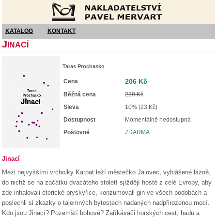
Nakladatelství Pavel Mervart
KATALOG
KONTAKT
J
INACÍ
Taras Prochasko
206 Kč
Cena
Běžná cena
229 Kč
Sleva
10% (23 Kč)
Dostupnost
Momentálně nedostupná
Poštovné
ZDARMA
Jinací
Mezi nejvyššími vrcholky Karpat leží městečko Jalovec, vyhlášené lázně,
do nichž se na začátku dvacátého století sjíždějí hosté z celé Evropy, aby
zde inhalovali éterické pryskyřice, konzumovali gin ve všech podobách a
poslechli si zkazky o tajemných bytostech nadaných nadpřirozenou mocí.
Kdo jsou Jinací? Pozemští bohové? Zaříkávači horských cest, hadů a