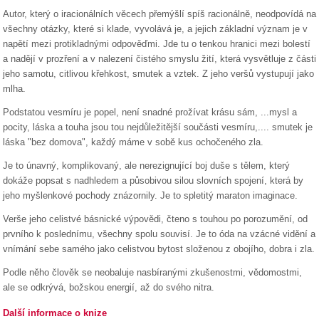
Autor, který o iracionálních věcech přemýšlí spíš racionálně, neodpovídá na
všechny otázky, které si klade, vyvolává je, a jejich základní význam je v
napětí mezi protikladnými odpověďmi. Jde tu o tenkou hranici mezi bolestí
a nadějí v prozření a v nalezení čistého smyslu žití, která vysvětluje z části
jeho samotu, citlivou křehkost, smutek a vztek. Z jeho veršů vystupují jako
mlha.
Podstatou vesmíru je popel, není snadné prožívat krásu sám, ...mysl a
pocity, láska a touha jsou tou nejdůležitější součásti vesmíru,.... smutek je
láska "bez domova", každý máme v sobě kus ochočeného zla.
Je to únavný, komplikovaný, ale nerezignující boj duše s tělem, který
dokáže popsat s nadhledem a působivou silou slovních spojení, která by
jeho myšlenkové pochody znázornily. Je to spletitý maraton imaginace.
Verše jeho celistvé básnické výpovědi, čteno s touhou po porozumění, od
prvního k poslednímu, všechny spolu souvisí. Je to óda na vzácné vidění a
vnímání sebe samého jako celistvou bytost složenou z obojího, dobra i zla.
Podle něho člověk se neobaluje nasbíranými zkušenostmi, vědomostmi,
ale se odkrývá, božskou energií, až do svého nitra.
Další informace o knize