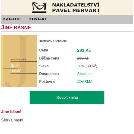
Nakladatelství Pavel Mervart
KATALOG
KONTAKT
J
INÉ BÁSNĚ
Bretislav Pletnicki
269 Kč
Cena
Běžná cena
299 Kč
Sleva
10% (30 Kč)
Dostupnost
Skladem
Poštovné
ZDARMA
Koupit knihu
Jiné básně
Sbírka básní.