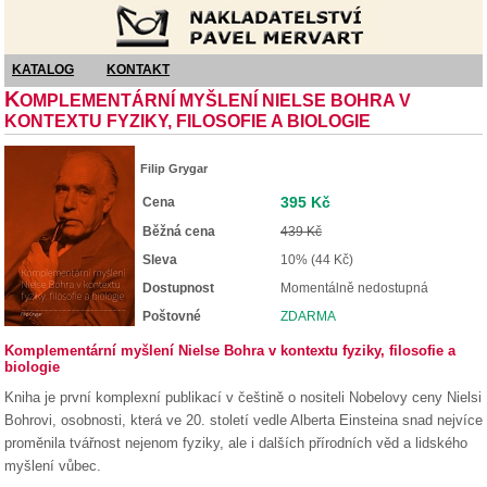
Nakladatelství Pavel Mervart
KATALOG
KONTAKT
K
OMPLEMENTÁRNÍ MYŠLENÍ NIELSE BOHRA V
KONTEXTU FYZIKY, FILOSOFIE A BIOLOGIE
Filip Grygar
395 Kč
Cena
Běžná cena
439 Kč
Sleva
10% (44 Kč)
Dostupnost
Momentálně nedostupná
Poštovné
ZDARMA
Komplementární myšlení Nielse Bohra v kontextu fyziky, filosofie a
biologie
Kniha je první komplexní publikací v češtině o nositeli Nobelovy ceny Nielsi
Bohrovi, osobnosti, která ve 20. století vedle Alberta Einsteina snad nejvíce
proměnila tvářnost nejenom fyziky, ale i dalších přírodních věd a lidského
myšlení vůbec.