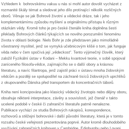
Vzhledem k bohrovskému vakuu u nás si mohl autor dovolit vycházet z
rozmanité škály témat a sledovat jeho dílo protínající několik rozličných
oborů. Věnuje se jak Bohrově životní a vědecké dráze, tak i jeho
komplementárnímu způsobu myšlení a originálnímu přístupu k různým
otázkám vědy. Kromě toho je pro české čtenáře kniha doplněna šesti
překlady Bohrových článků týkajících se nového porozumění fenoménu
života v oblasti biologie. Niels Bohr je zde představen jako mimořádně
všestranný myslitel, jenž se vymyká učebnicovým klišé o tom, jak funguje
věda nebo v čem spočívá její „vědeckost“. Tento výjimečný člověk, který
založil Fyzikální ústav v Kodani – Mekku kvantové teorie, v sobě spojoval
zaníceného filosofa-vědce, zajímajícího se o další obory a krásnou
literaturu, a navíc filantropa, jenž zajistil práci v ústavu mnoha židovským
vědcům a později se spolupodílel na záchraně tisíců židovských uprchlíků
z okupovaného Dánska před transportem do koncentračních táborů.
Kniha není koncipována jako klasický vědecký životopis nebo dějiny oboru,
obsahuje některé interpretace, závěry a souvislosti, jež čtenář v takto
ucelené podobě v české či zahraniční literatuře patrně nenalezne.
Publikace vychází ze studia Bohrových rukopisů, korespondence,
rozhovorů a stěžejní bohrovské i další původní literatury, která je v tomto
rozsahu české veřejnosti prezentována poprvé. Autor kromě dlouhodobého
využívání zahraničních knihoven v Cambridge, Edinburghu nebo Lovani